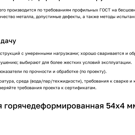
его производится по требованиям профильных ГОСТ на бесшов
ачество металла, допустимые дефекты, а также методы испыта
адачу
струкций с умеренными нагрузками; хорошо сваривается и об
рушению; выбирают для более жестких условий эксплуатации.
казатели по прочности и обработке (по проекту).
ратура, среда (вода/пар/техжидкости), требования к сварке и 
оверяйте требования проекта к сертификатам.
ая горячедеформированная 54х4 м