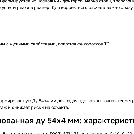
формируется из нескольких факторов: марка стали, требовани
 услуги резки в размер. Для корректного расчета важно сразу
м с нужными свойствами, подготовьте короткое ТЗ:
ормированную Ду 54х4 мм для задач, где важны точная геомет
аж и снижает риски на объекте.
ванная ду 54х4 мм: характеристи
 мм, стенка — 4 мм. ГОСТ: 8734-78; марка стали: Ст10, Ст20.