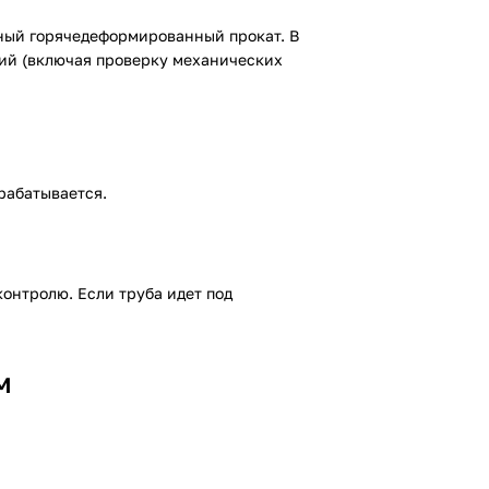
ный горячедеформированный прокат. В
ний (включая проверку механических
рабатывается.
контролю. Если труба идет под
м