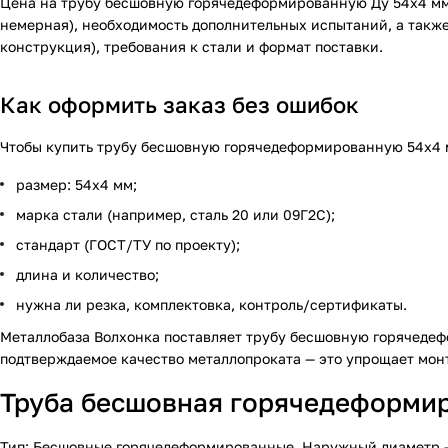
Цена на трубу бесшовную горячедеформированную Ду 54х4 мм 
немерная), необходимость дополнительных испытаний, а также
конструкция), требования к стали и формат поставки.
Как оформить заказ без ошибок
Чтобы купить трубу бесшовную горячедеформированную 54х4 м
размер: 54х4 мм;
марка стали (например, сталь 20 или 09Г2С);
стандарт (ГОСТ/ТУ по проекту);
длина и количество;
нужна ли резка, комплектовка, контроль/сертификаты.
Металлобаза Волхонка поставляет трубу бесшовную горячедеф
подтверждаемое качество металлопроката — это упрощает монт
Труба бесшовная горячедеформиро
Тип: Бесшовные горячедеформированные. Наружный диаметр — 54