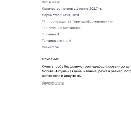
Вес
:
4.93 кг
Количество метров в 1 тонне
:
202.7 м.
Марка стали
:
Ст10, Ст20
Тип производства
:
Горячедеформированная
Тип сечения
:
Бесшовная
Толщина
:
4
Толщина стенки
:
4
Размер
:
54
Описание
Купить трубу бесшовную горячедеформированную ду 
Москве. Актуальная цена, наличие, резка в размер, пог
расчет веса и документы.
Подробности