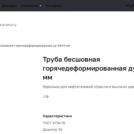
+7 (
Доставка
Компания
Контакты
есшовная горячедеформированная ду 54х4 мм
Труба бесшовная
горячедеформированная д
мм
Идеально для нефтегазовой отрасли и высоких да
0
Характеристики
ГОСТ
:
8734-78
Диаметр
:
54