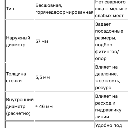
Нет сварного
Бесшовная,
Тип
шва — меньше
горячедеформированная
слабых мест
Задает
посадочные
Наружный
размеры,
57 мм
диаметр
подбор
фитингов/
опор
Влияет на
Толщина
давление,
5,5 мм
стенки
жесткость,
ресурс
Влияет на
Внутренний
расход и
диаметр
≈ 46 мм
гидравлику
(расчетно)
линии
Удобно под