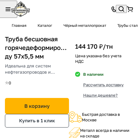
Главная
Каталог
Чёрный металлопрокат
Трубы ста
Труба бесшовная
144 170 ₽/
тн
горячедеформированная
ду 57х5,5 мм
Цена указана без учета
НДС
Идеальна для систем
нефтегазопроводов и
В наличии
высокого давления.
0
Рассчитать доставку
Нашли дешевле?
В корзину
Быстрая доставка в
Москве
Купить в 1 клик
Металл всегда в наличии
на складе