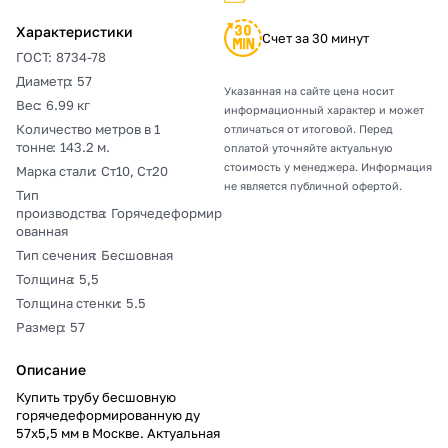
Характеристики
Счет за 30 минут
ГОСТ
:
8734-78
Диаметр
:
57
Указанная на сайте цена носит
Вес
:
6.99 кг
информационный характер и может
Количество метров в 1
отличаться от итоговой. Перед
тонне
:
143.2 м.
оплатой уточняйте актуальную
стоимость у менеджера. Информация
Марка стали
:
Ст10, Ст20
не является публичной офертой.
Тип
производства
:
Горячедеформир
ованная
Тип сечения
:
Бесшовная
Толщина
:
5,5
Толщина стенки
:
5.5
Размер
:
57
Описание
Купить трубу бесшовную
горячедеформированную ду
57х5,5 мм в Москве. Актуальная