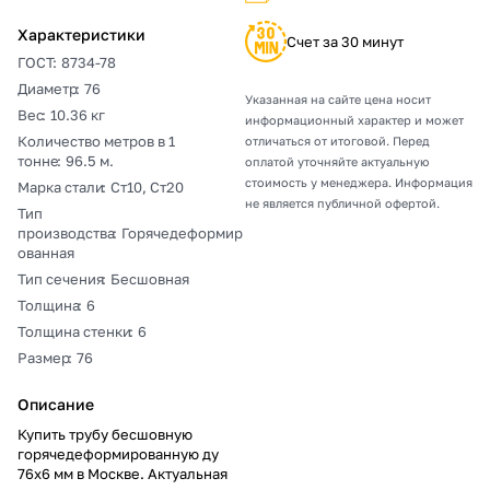
Характеристики
Счет за 30 минут
ГОСТ
:
8734-78
Диаметр
:
76
Указанная на сайте цена носит
Вес
:
10.36 кг
информационный характер и может
Количество метров в 1
отличаться от итоговой. Перед
тонне
:
96.5 м.
оплатой уточняйте актуальную
стоимость у менеджера. Информация
Марка стали
:
Ст10, Ст20
не является публичной офертой.
Тип
производства
:
Горячедеформир
ованная
Тип сечения
:
Бесшовная
Толщина
:
6
Толщина стенки
:
6
Размер
:
76
Описание
Купить трубу бесшовную
горячедеформированную ду
76х6 мм в Москве. Актуальная