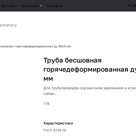
+7 (
Доставка
Компания
Контакты
есшовная горячедеформированная ду 89х5 мм
Труба бесшовная
горячедеформированная д
мм
Для трубопроводов под высоким давлением и агр
среды.
0
Характеристики
ГОСТ
:
8734-78