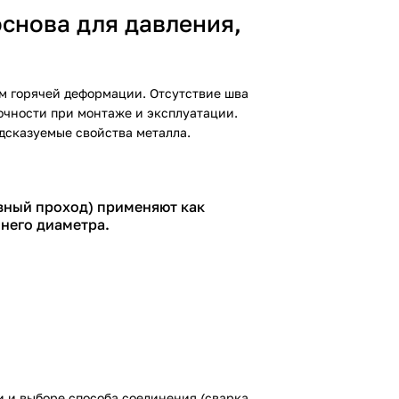
снова для давления,
ом горячей деформации. Отсутствие шва
очности при монтаже и эксплуатации.
дсказуемые свойства металла.
вный проход) применяют как
него диаметра.
и и выборе способа соединения (сварка,