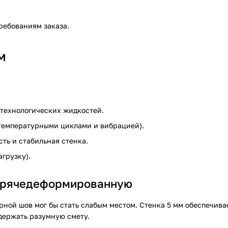
ребованиям заказа.
м
 технологических жидкостей.
 температурными циклами и вибрацией).
ть и стабильная стенка.
агрузку).
орячедеформированную
ной шов мог бы стать слабым местом. Стенка 5 мм обеспечивае
 держать разумную смету.