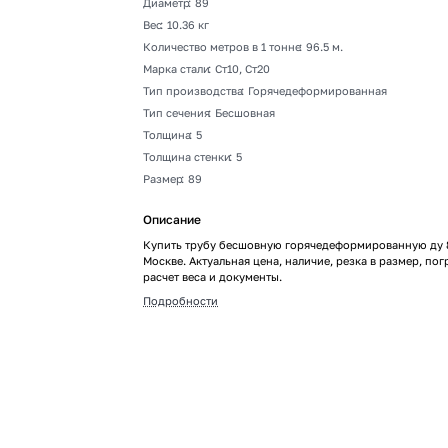
Диаметр
:
89
Вес
:
10.36 кг
Количество метров в 1 тонне
:
96.5 м.
Марка стали
:
Ст10, Ст20
Тип производства
:
Горячедеформированная
Тип сечения
:
Бесшовная
Толщина
:
5
Толщина стенки
:
5
Размер
:
89
Описание
Купить трубу бесшовную горячедеформированную ду 
Москве. Актуальная цена, наличие, резка в размер, пог
расчет веса и документы.
Подробности