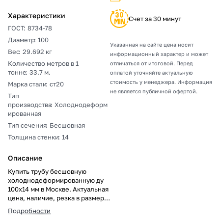
Характеристики
Счет за 30 минут
ГОСТ
:
8734-78
Диаметр
:
100
Указанная на сайте цена носит
Вес
:
29.692 кг
информационный характер и может
Количество метров в 1
отличаться от итоговой. Перед
тонне
:
33.7 м.
оплатой уточняйте актуальную
стоимость у менеджера. Информация
Марка стали
:
ст20
не является публичной офертой.
Тип
производства
:
Холоднодеформ
ированная
Тип сечения
:
Бесшовная
Толщина стенки
:
14
Описание
Купить трубу бесшовную
холоднодеформированную ду
100х14 мм в Москве. Актуальная
цена, наличие, резка в размер,
погрузка, доставка, расчет веса
Подробности
и документы.