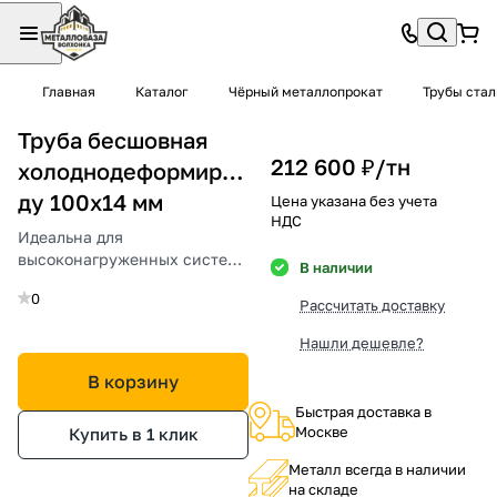
Главная
Каталог
Чёрный металлопрокат
Трубы ста
Труба бесшовная
212 600 ₽/
тн
холоднодеформированная
ду 100х14 мм
Цена указана без учета
НДС
Идеальна для
высоконагруженных систем
В наличии
и агрессивных сред.
0
Рассчитать доставку
Нашли дешевле?
В корзину
Быстрая доставка в
Москве
Купить в 1 клик
Металл всегда в наличии
на складе