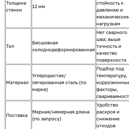
Толщина
стойкость к
12 мм
стенки
давлению и
механически
нагрузкам
Нет сварного
шва; выше
Бесшовная
Тип
точность и
холоднодеформированная
качество
поверхности
Подбор под
Углеродистая/
температуру,
Материал
легированная сталь (по
коррозионны
марке)
факторы,
свариваемост
Удобство
Мерная/немерная длина
раскроя и
Поставка
(по запросу)
снижение
отходов