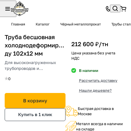
Главная
Каталог
Чёрный металлопрокат
Трубы ста
Труба бесшовная
212 600 ₽/
тн
холоднодеформированная
ду 102х12 мм
Цена указана без учета
НДС
Для высоконагруженных
трубопроводов и
В наличии
конструкций.
0
Рассчитать доставку
Нашли дешевле?
В корзину
Быстрая доставка в
Москве
Купить в 1 клик
Металл всегда в наличии
на складе