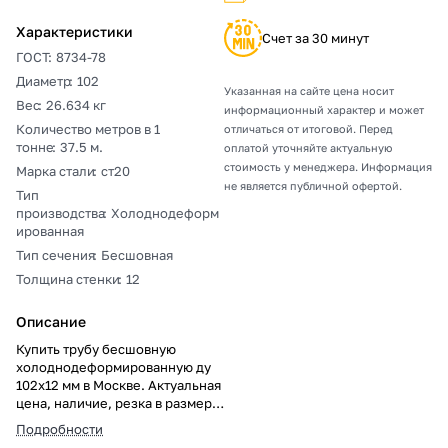
Характеристики
Счет за 30 минут
ГОСТ
:
8734-78
Диаметр
:
102
Указанная на сайте цена носит
Вес
:
26.634 кг
информационный характер и может
Количество метров в 1
отличаться от итоговой. Перед
тонне
:
37.5 м.
оплатой уточняйте актуальную
стоимость у менеджера. Информация
Марка стали
:
ст20
не является публичной офертой.
Тип
производства
:
Холоднодеформ
ированная
Тип сечения
:
Бесшовная
Толщина стенки
:
12
Описание
Купить трубу бесшовную
холоднодеформированную ду
102х12 мм в Москве. Актуальная
цена, наличие, резка в размер,
погрузка, доставка, расчет веса
Подробности
и документы.