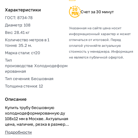
Характеристики
Счет за 30 минут
ГОСТ
:
8734-78
Диаметр
:
108
Указанная на сайте цена носит
Вес
:
28.41 кг
информационный характер и может
Количество метров в 1
отличаться от итоговой. Перед
тонне
:
35.2 м.
оплатой уточняйте актуальную
стоимость у менеджера. Информация
Марка стали
:
ст20
не является публичной офертой.
Тип
производства
:
Холоднодеформ
ированная
Тип сечения
:
Бесшовная
Толщина стенки
:
12
Описание
Купить трубу бесшовную
холоднодеформированную ду
108х12 мм в Москве. Актуальная
цена, наличие, резка в размер,
погрузка, доставка, расчет веса
Подробности
и документы.