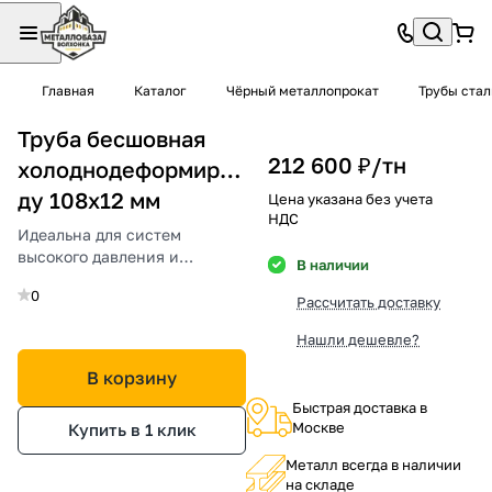
Главная
Каталог
Чёрный металлопрокат
Трубы ста
Труба бесшовная
212 600 ₽/
тн
холоднодеформированная
ду 108х12 мм
Цена указана без учета
НДС
Идеальна для систем
высокого давления и
В наличии
критических конструкций.
0
Рассчитать доставку
Нашли дешевле?
В корзину
Быстрая доставка в
Москве
Купить в 1 клик
Металл всегда в наличии
на складе