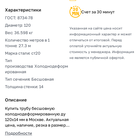
Характеристики
Счет за 30 минут
ГОСТ
:
8734-78
Диаметр
:
120
Указанная на сайте цена носит
Вес
:
36.598 кг
информационный характер и может
Количество метров в 1
отличаться от итоговой. Перед
тонне
:
27.3 м
оплатой уточняйте актуальную
стоимость у менеджера. Информация
Марка стали
:
ст20
не является публичной офертой.
Тип
производства
:
Холоднодеформ
ированная
Тип сечения
:
Бесшовная
Толщина стенки
:
14
Описание
Купить трубу бесшовную
холоднодеформированную ду
120х14 мм в Москве. Актуальная
цена, наличие, резка в размер,
погрузка, доставка, расчет веса
Подробности
и документы.