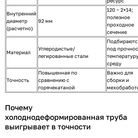
ресурс
120 − 2×14;
Внутренний
полезное
диаметр
92 мм
проходное
(расчетно)
сечение
Подбираютс
Углеродистые/
под прочнос
Материал
легированные стали
температуру
среду
Повышенная по
Важно для
Точность
сравнению с
сборки и
горячекатаной
мехобработ
Почему
холоднодеформированная труба
выигрывает в точности