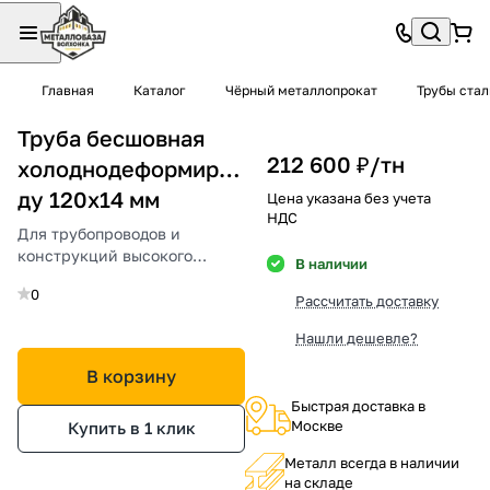
Главная
Каталог
Чёрный металлопрокат
Трубы ста
Труба бесшовная
212 600 ₽/
тн
холоднодеформированная
ду 120х14 мм
Цена указана без учета
НДС
Для трубопроводов и
конструкций высокого
В наличии
давления.
0
Рассчитать доставку
Нашли дешевле?
В корзину
Быстрая доставка в
Москве
Купить в 1 клик
Металл всегда в наличии
на складе