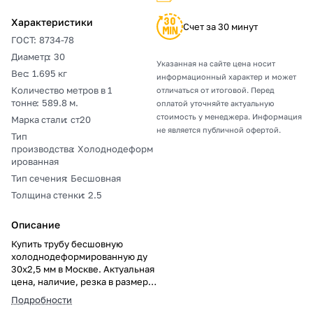
Характеристики
Счет за 30 минут
ГОСТ
:
8734-78
Диаметр
:
30
Указанная на сайте цена носит
Вес
:
1.695 кг
информационный характер и может
Количество метров в 1
отличаться от итоговой. Перед
тонне
:
589.8 м.
оплатой уточняйте актуальную
стоимость у менеджера. Информация
Марка стали
:
ст20
не является публичной офертой.
Тип
производства
:
Холоднодеформ
ированная
Тип сечения
:
Бесшовная
Толщина стенки
:
2.5
Описание
Купить трубу бесшовную
холоднодеформированную ду
30х2,5 мм в Москве. Актуальная
цена, наличие, резка в размер,
погрузка, доставка, расчет веса
Подробности
и документы.