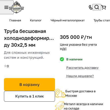
Главная
Каталог
Чёрный металлопрокат
Трубы ста
Труба бесшовная
305 000 ₽/
тн
холоднодеформированная
ду 30х2,5 мм
Цена указана без учета
НДС
Для сложных инженерных
систем и конструкций.
В наличии
0
Рассчитать доставку
Нашли дешевле?
В корзину
Быстрая доставка в
Москве
Купить в 1 клик
Металл всегда в наличии
на складе