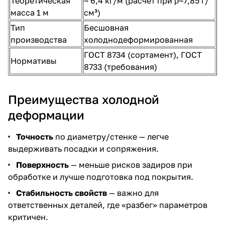
Теоретическая
≈ 6,4 кг/м (расчет при ρ≈7,85 г/
масса 1 м
см³)
Тип
Бесшовная
производства
холоднодеформированная
ГОСТ 8734 (сортамент), ГОСТ
Нормативы
8733 (требования)
Преимущества холодной
деформации
Точность
по диаметру/стенке — легче
выдерживать посадки и сопряжения.
Поверхность
— меньше рисков задиров при
обработке и лучше подготовка под покрытия.
Стабильность свойств
— важно для
ответственных деталей, где «разбег» параметров
критичен.