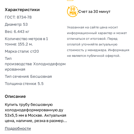
Характеристики
Счет за 30 минут
ГОСТ
:
8734-78
Диаметр
:
53
Указанная на сайте цена носит
Вес
:
6.443 кг
информационный характер и может
Количество метров в 1
отличаться от итоговой. Перед
тонне
:
155.2 м.
оплатой уточняйте актуальную
стоимость у менеджера. Информация
Марка стали
:
ст20
не является публичной офертой.
Тип
производства
:
Холоднодеформ
ированная
Тип сечения
:
Бесшовная
Толщина стенки
:
5.5
Описание
Купить трубу бесшовную
холоднодеформированную ду
53х5,5 мм в Москве. Актуальная
цена, наличие, резка в размер,
погрузка, доставка, расчет веса
Подробности
и документы.