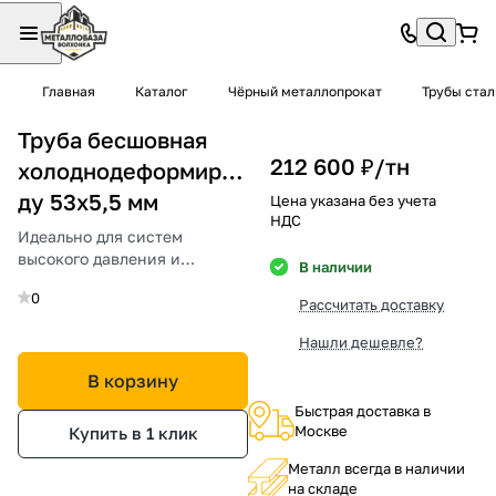
Главная
Каталог
Чёрный металлопрокат
Трубы ста
Труба бесшовная
212 600 ₽/
тн
холоднодеформированная
ду 53х5,5 мм
Цена указана без учета
НДС
Идеально для систем
высокого давления и
В наличии
температур.
0
Рассчитать доставку
Нашли дешевле?
В корзину
Быстрая доставка в
Москве
Купить в 1 клик
Металл всегда в наличии
на складе