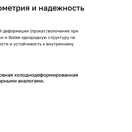
ометрия и надежность
ой деформации (прокат/волочение при
ки и более однородную структуру по
ости и устойчивость к внутреннему
сшовная холоднодеформированная
варными аналогами.