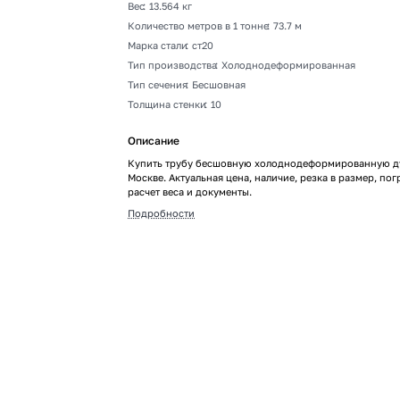
Вес
:
13.564 кг
Количество метров в 1 тонне
:
73.7 м
Марка стали
:
ст20
Тип производства
:
Холоднодеформированная
Тип сечения
:
Бесшовная
Толщина стенки
:
10
Описание
Купить трубу бесшовную холоднодеформированную ду
Москве. Актуальная цена, наличие, резка в размер, пог
расчет веса и документы.
Подробности