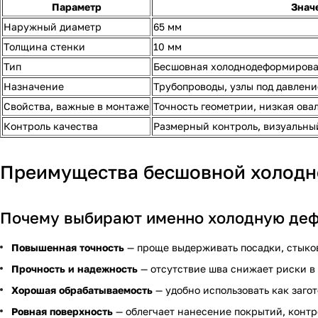
Параметр
Знач
Наружный диаметр
65 мм
Толщина стенки
10 мм
Тип
Бесшовная холоднодеформиров
Назначение
Трубопроводы, узлы под давлени
Свойства, важные в монтаже
Точность геометрии, низкая ова
Контроль качества
Размерный контроль, визуальны
Преимущества бесшовной холодн
Почему выбирают именно холодную де
Повышенная точность
— проще выдерживать посадки, стыков
Прочность и надежность
— отсутствие шва снижает риски в
Хорошая обрабатываемость
— удобно использовать как загот
Ровная поверхность
— облегчает нанесение покрытий, контро