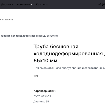
+7 (
Доставка
Компания
Контакты
есшовная холоднодеформированная ду 65х10 мм
Труба бесшовная
холоднодеформированная 
65х10 мм
Для высокоточного оборудования и ответственных
0
Характеристики
ГОСТ
:
8734-78
Диаметр
:
65