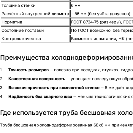
Толщина стенки
6 мм
Расчётный внутренний диаметр
≈ 56 мм (без учёта допусков)
Норматив
ГОСТ 8734-75 (размеры), ГОСТ
Состояние поставки
По ГОСТ возможно: без термо
Контроль качества
Возможны испытания, НК (не
Преимущества холоднодеформированно
Точность размеров
— полезно при посадках, втулках, гидр
Качественная поверхность
— упрощает последующую обрабо
Высокая прочность при компактной стенке
— 6 мм даёт хо
Надёжность без сварного шва
— меньше технологических о
Где используется труба бесшовная хо
Труба бесшовная холоднодеформированная 68х6 мм применяется