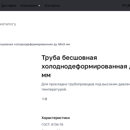
+7 (
Доставка
Компания
Контакты
есшовная холоднодеформированная ду 68х6 мм
Труба бесшовная
холоднодеформированная 
мм
Для прокладки трубопроводов под высоким давле
температурой.
0
Характеристики
ГОСТ
:
8734-78