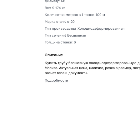
Диаметр
:
68
Вес
:
9.174 кг
Количество метров в 1 тонне
:
109 м
Марка стали
:
ст20
Тип производства
:
Холоднодеформированная
Тип сечения
:
Бесшовная
Толщина стенки
:
6
Описание
Купить трубу бесшовную холоднодеформированную ду
Москве. Актуальная цена, наличие, резка в размер, пог
расчет веса и документы.
Подробности