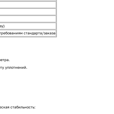
зу)
требованиям стандарта/заказа
етра.
оту уплотнений.
ская стабильность: