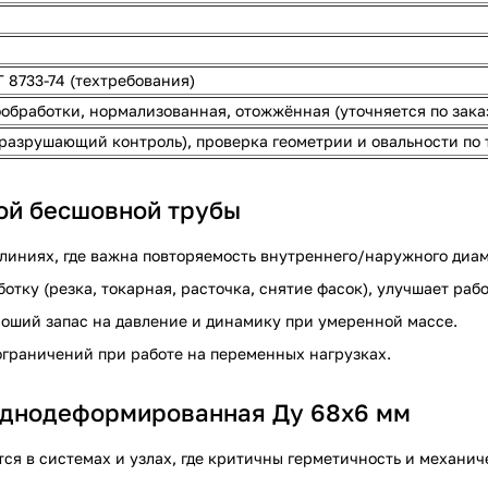
 8733-74 (техтребования)
обработки, нормализованная, отожжённая (уточняется по зака
разрушающий контроль), проверка геометрии и овальности по 
й бесшовной трубы
олиниях, где важна повторяемость внутреннего/наружного диам
тку (резка, токарная, расточка, снятие фасок), улучшает раб
роший запас на давление и динамику при умеренной массе.
граничений при работе на переменных нагрузках.
лоднодеформированная Ду 68х6 мм
 в системах и узлах, где критичны герметичность и механиче