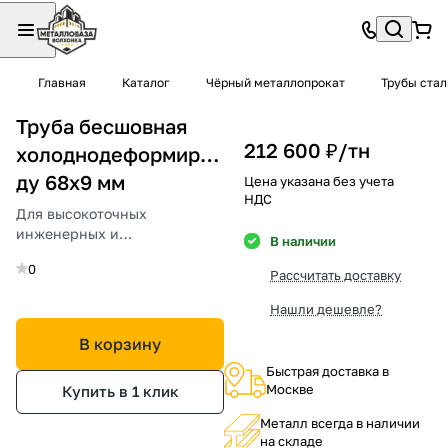
Главная
Каталог
Чёрный металлопрокат
Трубы ста
Труба бесшовная
212 600 ₽/
тн
холоднодеформированная
ду 68х9 мм
Цена указана без учета
НДС
Для высокоточных
инженерных и
В наличии
промышленных
0
трубопроводов.
Рассчитать доставку
Нашли дешевле?
В корзину
Быстрая доставка в
Москве
Купить в 1 клик
Металл всегда в наличии
на складе