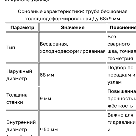
Основные характеристики: труба бесшовная
холоднодеформированная Ду 68х9 мм
Параметр
Значение
Пояснени
Без
Бесшовная,
сварного
Тип
холоднодеформированная
шва, точна
геометрия
Подбор по
Наружный
68 мм
посадкам и
диаметр
узлам
Повышенна
Толщина
9 мм
прочность 
стенки
жёсткость
Важно для
Внутренний
гидравлики
диаметр
≈ 50 мм
и