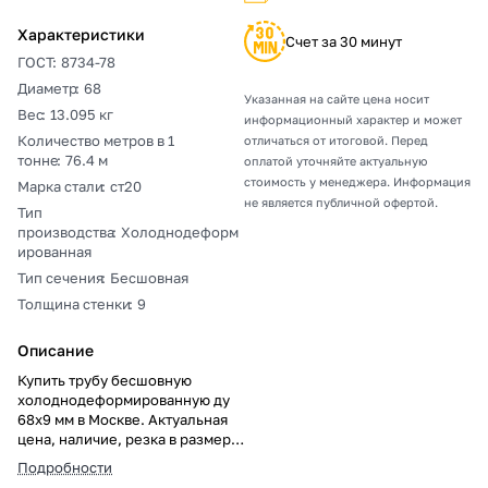
Характеристики
Счет за 30 минут
ГОСТ
:
8734-78
Диаметр
:
68
Указанная на сайте цена носит
Вес
:
13.095 кг
информационный характер и может
Количество метров в 1
отличаться от итоговой. Перед
тонне
:
76.4 м
оплатой уточняйте актуальную
стоимость у менеджера. Информация
Марка стали
:
ст20
не является публичной офертой.
Тип
производства
:
Холоднодеформ
ированная
Тип сечения
:
Бесшовная
Толщина стенки
:
9
Описание
Купить трубу бесшовную
холоднодеформированную ду
68х9 мм в Москве. Актуальная
цена, наличие, резка в размер,
погрузка, доставка, расчет веса
Подробности
и документы.