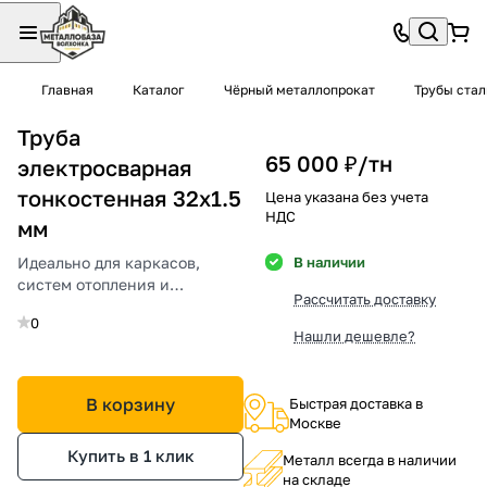
Главная
Каталог
Чёрный металлопрокат
Трубы ста
Труба
65 000 ₽/
тн
электросварная
тонкостенная 32х1.5
Цена указана без учета
НДС
мм
Идеально для каркасов,
В наличии
систем отопления и
Рассчитать доставку
водоснабжения.
0
Нашли дешевле?
В корзину
Быстрая доставка в
Москве
Купить в 1 клик
Металл всегда в наличии
на складе