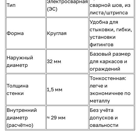
Электросварная
Тип
сварной шов, из
(ЭС)
листа/штрипса
Удобна для
стыковки, гибки,
Форма
Круглая
установки
фитингов
Базовый размер
Наружный
32 мм
для каркасов и
диаметр
ограждений
Тонкостенная:
Толщина
легче и
1,5 мм
стенки
экономичнее по
металлу
Внутренний
Без учёта
диаметр
≈ 29 мм
допусков и
(расчётно)
овальности