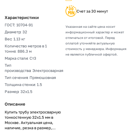
Счет за 30 минут
Характеристики
ГОСТ
:
10704-91
Указанная на сайте цена носит
Диаметр
:
32
информационный характер и может
отличаться от итоговой. Перед
Вес
:
1.13 кг
оплатой уточняйте актуальную
Количество метров в 1
стоимость у менеджера. Информация
тонне
:
886.3 м
не является публичной офертой.
Марка стали
:
Ст3
Тип
производства
:
Электросварная
Тип сечения
:
Прямошовная
Толщина стенки
:
1.5
Размер
:
32х1.5
Описание
Купить трубу электросварную
тонкостенную 32х1.5 мм в
Москве. Актуальная цена,
наличие, резка в размер,