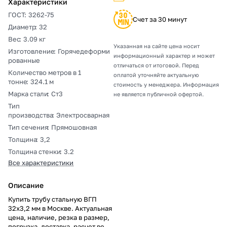
Характеристики
ГОСТ
:
3262-75
Счет за 30 минут
Диаметр
:
32
Вес
:
3.09 кг
Указанная на сайте цена носит
Изготовление
:
Горячедеформи
информационный характер и может
рованные
отличаться от итоговой. Перед
Количество метров в 1
оплатой уточняйте актуальную
тонне
:
324.1 м
стоимость у менеджера. Информация
Марка стали
:
Ст3
не является публичной офертой.
Тип
производства
:
Электросварная
Тип сечения
:
Прямошовная
Толщина
:
3,2
Толщина стенки
:
3.2
Все характеристики
Описание
Купить трубу стальную ВГП
32х3,2 мм в Москве. Актуальная
цена, наличие, резка в размер,
погрузка, доставка, расчет веса