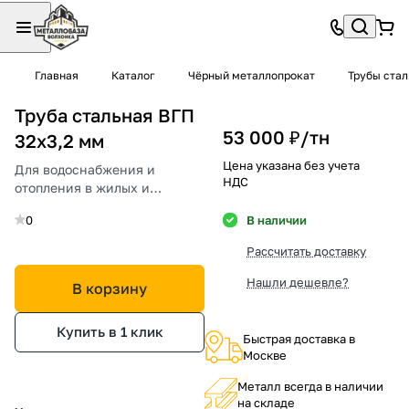
Главная
Каталог
Чёрный металлопрокат
Трубы ста
Труба стальная ВГП
53 000 ₽/
тн
32х3,2 мм
Цена указана без учета
Для водоснабжения и
НДС
отопления в жилых и
промышленных зданиях.
0
В наличии
Рассчитать доставку
Нашли дешевле?
В корзину
Купить в 1 клик
Быстрая доставка в
Москве
Металл всегда в наличии
на складе