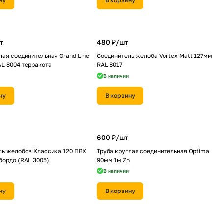
ну
В корзину
т
480 ₽/
шт
лая соединительная Grand Line
Соединитель желоба Vortex Matt 127мм
L 8004 терракота
RAL 8017
В наличии
ну
В корзину
600 ₽/
шт
ль желобов Классика 120 ПВХ
Труба круглая соединительная Optima
 бордо (RAL 3005)
90мм 1м Zn
В наличии
ну
В корзину