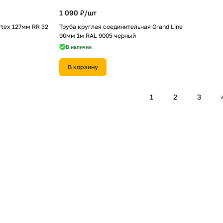
1 090 ₽/
шт
tex 127мм RR 32
Труба круглая соединительная Grand Line
90мм 1м RAL 9005 черный
В наличии
В корзину
1
2
3