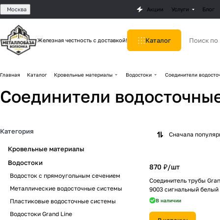
Москва
Акции
Услуги
Блог
Каталог
Железная честность с доставкой!
Главная
Каталог
Кровельные материалы
Водостоки
Соединители водосто
Соединители водосточны
Категория
Сначала популя
Кровельные материалы
Водостоки
870 ₽/
шт
Водосток с прямоугольным сечением
Соединитель трубы Gran
Металлические водосточные системы
9003 сигнальный белый
Пластиковые водосточные системы
В наличии
Водостоки Grand Line