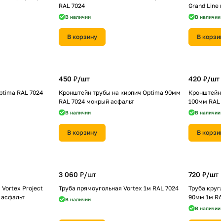
RAL 7024
Grand Line
В наличии
В наличии
В корзину
В корзи
450 ₽/
шт
420 ₽/
шт
ptima RAL 7024
Кронштейн трубы на кирпич Optima 90мм
Кронштейн 
RAL 7024 мокрый асфальт
100мм RAL
В наличии
В наличии
В корзину
В корзи
3 060 ₽/
шт
720 ₽/
шт
Vortex Project
Труба прямоугольная Vortex 1м RAL 7024
Труба круг
 асфальт
90мм 1м R
В наличии
В наличии