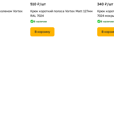
510 ₽/
шт
340 ₽/
шт
коленом Vortex
Крюк короткий полоса Vortex Matt 127мм
Крюк корот
RAL 7024
7024 мокр
В наличии
В наличии
В корзину
В корзи
2 170 ₽/
шт
3 220 ₽/
ш
йн ПВХ Grand
Желоб прямоугольный Vortex Matt 127мм
Труба прям
(RAL 7024)
3м RAL 7024
7024
В наличии
В наличии
В корзину
В корзи
340 ₽/
шт
950 ₽/
шт
tex Matt 127мм
Колено трубы 67 град. ПВХ Grand Line
Воронка Gr