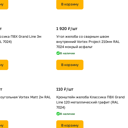
ну
В корзину
т
1 920 ₽/
шт
сика ПВХ Grand Line 3м
Угол желоба со сварным швом
L 7024)
внутренний Vortex Project 210мм RAL
7024 мокрый асфальт
В наличии
ну
В корзину
т
110 ₽/
шт
оугольная Vortex Matt 2м RAL
Кронштейн желоба Классика ПВХ Grand
Line 120 металлический графит (RAL
7024)
В наличии
ну
В корзину