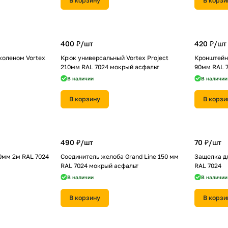
В корзину
В корзи
400 ₽/
шт
420 ₽/
шт
коленом Vortex
Крюк универсальный Vortex Project
Кронштейн 
210мм RAL 7024 мокрый асфальт
90мм RAL 
В наличии
В наличии
В корзину
В корзи
490 ₽/
шт
70 ₽/
шт
0мм 2м RAL 7024
Соединитель желоба Grand Line 150 мм
Защелка дл
RAL 7024 мокрый асфальт
RAL 7024
В наличии
В наличии
В корзину
В корзи