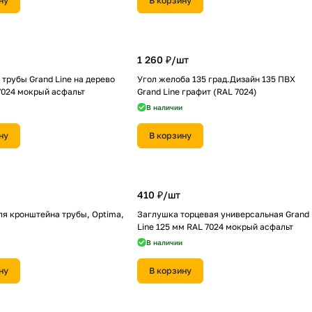
ну
В корзину
1 260 ₽/
шт
трубы Grand Line на дерево
Угол желоба 135 град.Дизайн 135 ПВХ
7024 мокрый асфальт
Grand Line графит (RAL 7024)
В наличии
ну
В корзину
410 ₽/
шт
я кронштейна трубы, Optima,
Заглушка торцевая универсальная Grand
Line 125 мм RAL 7024 мокрый асфальт
В наличии
ну
В корзину