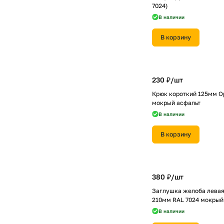
7024)
В наличии
В корзину
230 ₽/
шт
Крюк короткий 125мм O
мокрый асфальт
В наличии
В корзину
380 ₽/
шт
Заглушка желоба левая 
210мм RAL 7024 мокрый
В наличии