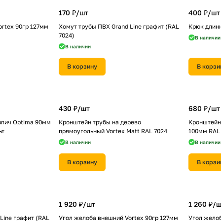
170 ₽/
шт
400 ₽/
шт
rtex 90гр 127мм
Хомут трубы ПВХ Grand Line графит (RAL
Крюк длинн
7024)
В наличии
В наличии
В корзину
В корзи
430 ₽/
шт
680 ₽/
шт
рпич Optima 90мм
Кронштейн трубы на дерево
Кронштейн 
ьт
прямоугольный Vortex Matt RAL 7024
100мм RAL
В наличии
В наличии
В корзину
В корзи
1 920 ₽/
шт
1 260 ₽/
ш
Line графит (RAL
Угол желоба внешний Vortex 90гр 127мм
Угол желоб