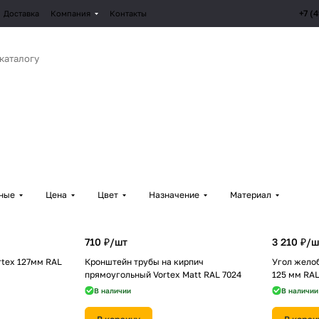
+7 (
Доставка
Компания
Контакты
рные
Цена
Цвет
Назначение
Материал
710 ₽/
шт
3 210 ₽/
ш
rtex 127мм RAL
Кронштейн трубы на кирпич
Угол желоб
прямоугольный Vortex Matt RAL 7024
125 мм RAL
В наличии
В наличии