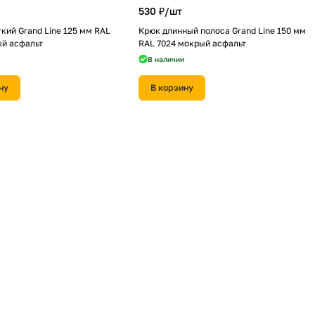
530 ₽/
шт
кий Grand Line 125 мм RAL
Крюк длинный полоса Grand Line 150 мм
ый асфальт
RAL 7024 мокрый асфальт
В наличии
ну
В корзину
т
3 060 ₽/
шт
оугольная Vortex Matt 3м RAL
Труба прямоугольная Vortex 3м RAL 7024
В наличии
ну
В корзину
1 260 ₽/
шт
and Line 125/90 мм RAL 7024
Угол желоба 90 град.Дизайн 135 ПВХ