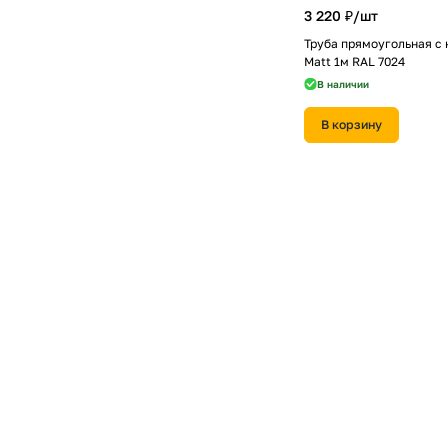
3 220 ₽/
шт
Труба прямоугольная с 
Matt 1м RAL 7024
В наличии
В корзину
180 ₽/
шт
Кронштейн желоба Диза
Line 135 металл графит 
В наличии
В корзину
480 ₽/
шт
Соединитель желоба Vor