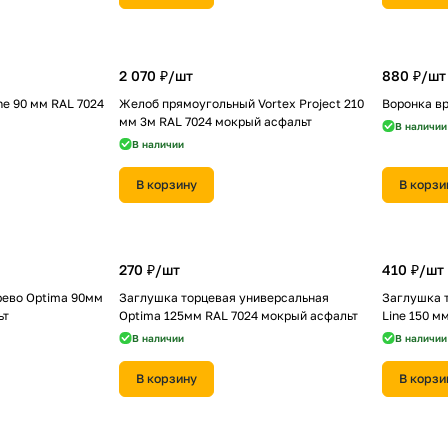
2 070 ₽/
шт
880 ₽/
шт
ne 90 мм RAL 7024
Желоб прямоугольный Vortex Project 210
Воронка вр
мм 3м RAL 7024 мокрый асфальт
В наличии
В наличии
В корзину
В корзи
270 ₽/
шт
410 ₽/
шт
рево Optima 90мм
Заглушка торцевая универсальная
Заглушка 
ьт
Optima 125мм RAL 7024 мокрый асфальт
Line 150 м
В наличии
В наличии
В корзину
В корзи