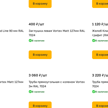
В корзину
В корзи
400 ₽/
шт
1 120 ₽/
ш
d Line 90 мм RAL
Заглушка левая Vortex Matt 127мм RAL
Желоб Клас
7024
графит (RA
В наличии
В наличии
В корзину
В корзи
3 060 ₽/
шт
3 220 ₽/
ш
rtex Matt 127мм
Труба прямоугольная с коленом Vortex
Труба прям
3м RAL 7024
7024
В наличии
В наличии
В корзину
В корзи