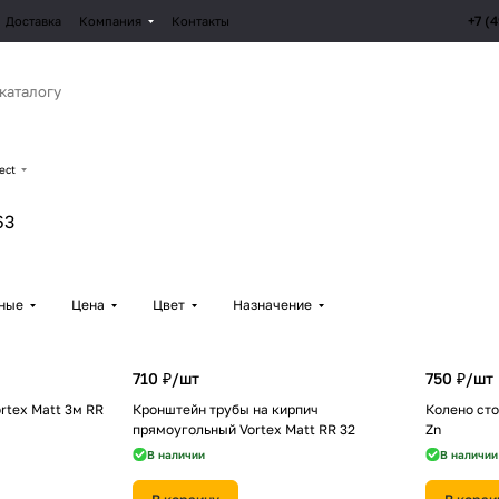
+7 (
Доставка
Компания
Контакты
ect
63
рные
Цена
Цвет
Назначение
710 ₽/
шт
750 ₽/
шт
rtex Matt 3м RR
Кронштейн трубы на кирпич
Колено сто
прямоугольный Vortex Matt RR 32
Zn
В наличии
В наличии