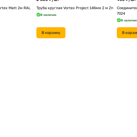
rtex Matt 2м RAL
Труба круглая Vortex Project 146мм 2 м Zn
Соединител
7024
В наличии
В наличии
В корзину
В корзи
320 ₽/
шт
3 220 ₽/
ш
tex Project 146мм
Заглушка желоба правая Vortex Project
Труба прям
ьт
210мм Zn
8017
В наличии
В наличии
В корзину
В корзи
1 090 ₽/
шт
380 ₽/
шт
ortex Matt 127мм
Колено прямоугольное Vortex RAL 3005
Заглушка п
В наличии
В наличии