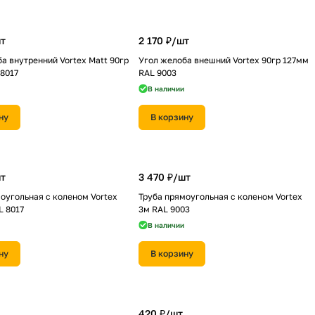
т
2 170 ₽/
шт
а внутренний Vortex Matt 90гр
Угол желоба внешний Vortex 90гр 127мм
8017
RAL 9003
В наличии
ну
В корзину
т
3 470 ₽/
шт
оугольная с коленом Vortex
Труба прямоугольная с коленом Vortex
L 8017
3м RAL 9003
В наличии
ну
В корзину
420 ₽/
шт