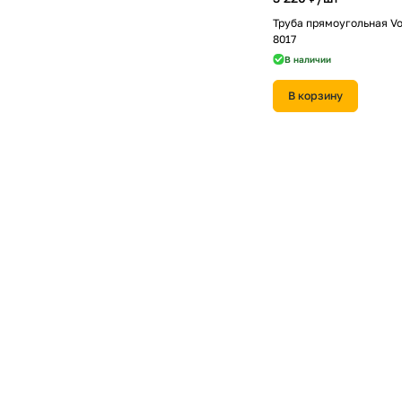
Труба прямоугольная Vo
8017
В наличии
В корзину
900 ₽/
шт
Колено стока трубы Vor
RAL 7024 мокрый асфал
В наличии
В корзину
510 ₽/
шт
Крюк короткий полоса V
RR 32