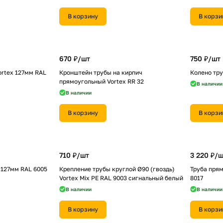
В корзину
В корзи
670 ₽/
шт
750 ₽/
шт
ortex 127мм RAL
Кронштейн трубы на кирпич
Колено тру
прямоугольный Vortex RR 32
В наличии
В наличии
В корзину
В корзи
710 ₽/
шт
3 220 ₽/
ш
 127мм RAL 6005
Крепление трубы круглой Ø90 (гвоздь)
Труба прям
Vortex Mix PE RAL 9003 сигнальный белый
8017
В наличии
В наличии
В корзину
В корзи