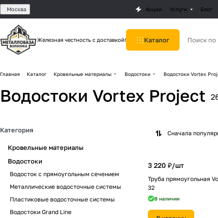
Москва
Акции
Услуги
Блог
Каталог
Железная честность с доставкой!
Главная
Каталог
Кровельные материалы
Водостоки
Водостоки Vortex Proj
Водостоки Vortex Project
2
Категория
Сначала популя
Кровельные материалы
Водостоки
3 220 ₽/
шт
Водосток с прямоугольным сечением
Труба прямоугольная Vo
Металлические водосточные системы
32
Пластиковые водосточные системы
В наличии
Водостоки Grand Line