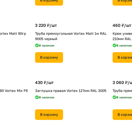
В корзину
В корзи
3 220 ₽/
шт
460 ₽/
шт
rtex Matt 90гр
Труба прямоугольная Vortex Matt 1м RAL
Крюк униве
9005 черный
210мм RAL
В наличии
В наличии
В корзину
В корзи
430 ₽/
шт
3 060 ₽/
90 Vortex Mix PE
Заглушка правая Vortex 127мм RAL 3005
Труба прям
В наличии
В наличии
В корзину
В корзи