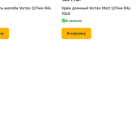
ь желоба Vortex 127мм RAL
Крюк длинный Vortex Matt 127мм RAL
7024
В наличии
ну
В корзину
т
3 060 ₽/
шт
оугольная Vortex Matt 1м RAL
Труба прямоугольная Vortex 1м RAL 8017
В наличии
ну
В корзину
920 ₽/
шт
равая Vortex 127мм RAL 8017
Воронка врезная Vortex Matt 127мм RAL
9005 черный