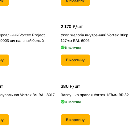
ну
В корзину
2 170 ₽/
шт
рсальный Vortex Project
Угол желоба внутренний Vortex 90гр
 9003 сигнальный белый
127мм RAL 6005
В наличии
ну
В корзину
шт
380 ₽/
шт
оугольная Vortex 3м RAL 8017
Заглушка правая Vortex 127мм RR 32
В наличии
ну
В корзину