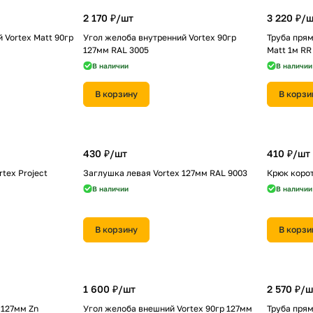
2 170 ₽/
шт
3 220 ₽/
ш
 Vortex Matt 90гр
Угол желоба внутренний Vortex 90гр
Труба прям
127мм RAL 3005
Matt 1м RR
В наличии
В наличии
В корзину
В корзи
430 ₽/
шт
410 ₽/
шт
tex Project
Заглушка левая Vortex 127мм RAL 9003
Крюк корот
В наличии
В наличии
В корзину
В корзи
1 600 ₽/
шт
2 570 ₽/
ш
 127мм Zn
Угол желоба внешний Vortex 90гр 127мм
Труба прям