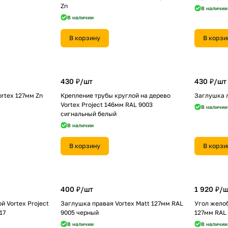
Zn
В наличии
В наличии
В корзину
В корзи
430 ₽/
шт
430 ₽/
шт
rtex 127мм Zn
Крепление трубы круглой на дерево
Заглушка л
Vortex Project 146мм RAL 9003
В наличии
сигнальный белый
В наличии
В корзину
В корзи
400 ₽/
шт
1 920 ₽/
ш
й Vortex Project
Заглушка правая Vortex Matt 127мм RAL
Угол желоб
17
9005 черный
127мм RAL 
В наличии
В наличии