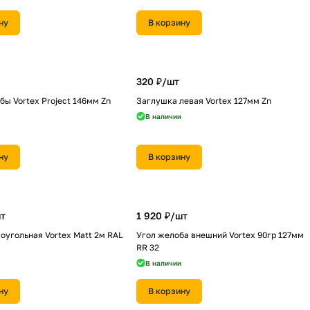
ну
В корзину
320 ₽/
шт
бы Vortex Project 146мм Zn
Заглушка левая Vortex 127мм Zn
В наличии
ну
В корзину
т
1 920 ₽/
шт
оугольная Vortex Matt 2м RAL
Угол желоба внешний Vortex 90гр 127мм
RR 32
В наличии
ну
В корзину