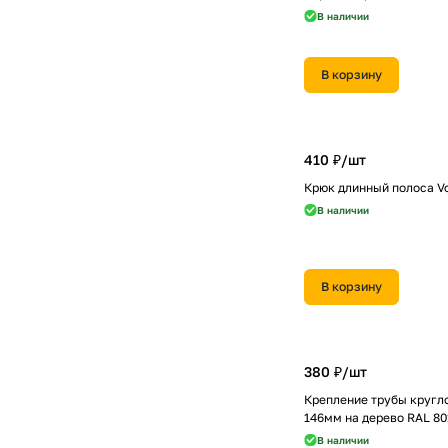
В наличии
В корзину
410 ₽/
шт
Крюк длинный полоса Vo
В наличии
В корзину
380 ₽/
шт
Крепление трубы кругло
146мм на дерево RAL 80
В наличии