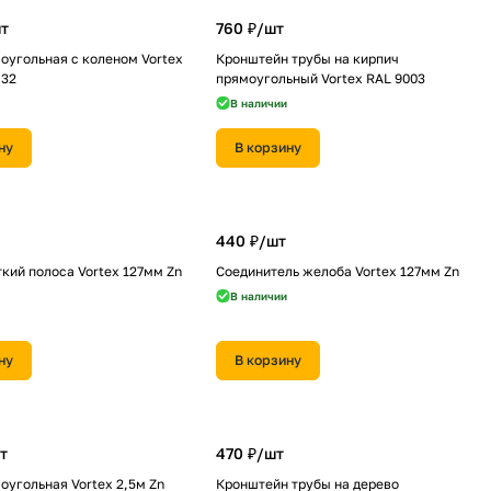
т
760 ₽/
шт
оугольная с коленом Vortex
Кронштейн трубы на кирпич
 32
прямоугольный Vortex RAL 9003
В наличии
ну
В корзину
440 ₽/
шт
кий полоса Vortex 127мм Zn
Соединитель желоба Vortex 127мм Zn
В наличии
ну
В корзину
т
470 ₽/
шт
оугольная Vortex 2,5м Zn
Кронштейн трубы на дерево