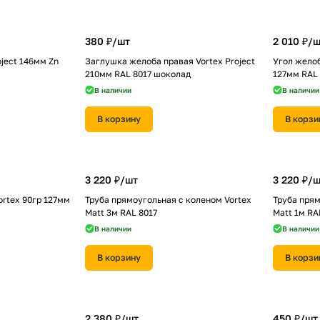
380 ₽/
шт
2 010 ₽/
ш
oject 146мм Zn
Заглушка желоба правая Vortex Project
Угол желоб
210мм RAL 8017 шоколад
127мм RAL 
В наличии
В наличии
В корзину
В корзи
3 220 ₽/
шт
3 220 ₽/
ш
rtex 90гр 127мм
Труба прямоугольная с коленом Vortex
Труба прям
Matt 3м RAL 8017
Matt 1м RA
В наличии
В наличии
В корзину
В корзи
2 380 ₽/
шт
450 ₽/
шт