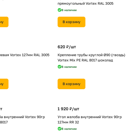
прямоугольный Vortex RAL 3005
В наличии
ну
В корзину
620 ₽/
шт
евая Vortex 127мм RAL 3005
Крепление трубы круглой Ø90 (гвоздь)
Vortex Mix PE RAL 8017 шоколад
В наличии
ну
В корзину
т
1 920 ₽/
шт
а внутренний Vortex 90гр
Угол желоба внутренний Vortex 90гр
8017
127мм RR 32
В наличии