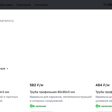
+7 (4
Доставка
Компания
Контакты
рные
582 ₽/
м
484 ₽/
м
0х3 мм
Труба профильная 80х80х5 мм
Труба про
ий и прочных
Идеальна для каркасов, металлоконструкций
Идеальна дл
й.
и опорных сооружений.
усиления м
В наличии
В наличии