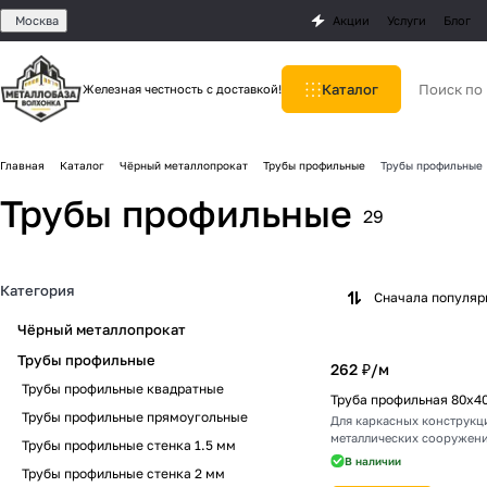
Москва
Акции
Услуги
Блог
Каталог
Железная честность с доставкой!
Главная
Каталог
Чёрный металлопрокат
Трубы профильные
Трубы профильные
Трубы профильные
29
Категория
Сначала популя
Чёрный металлопрокат
Трубы профильные
262 ₽/
м
Трубы профильные квадратные
Труба профильная 80х4
Трубы профильные прямоугольные
Для каркасных конструкц
металлических сооружени
Трубы профильные стенка 1.5 мм
В наличии
Трубы профильные стенка 2 мм