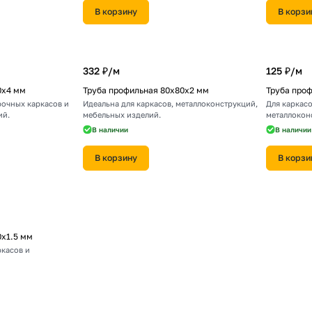
В корзину
В корзи
332 ₽/
м
125 ₽/
м
0х4 мм
Труба профильная 80х80х2 мм
Труба проф
рочных каркасов и
Идеальна для каркасов, металлоконструкций,
Для каркасо
ий.
мебельных изделий.
металлокон
прочность.
В наличии
В наличии
В корзину
В корзи
0х1.5 мм
ркасов и