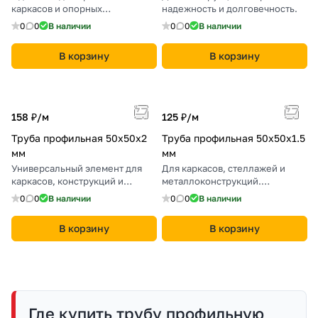
каркасов и опорных
надежность и долговечность.
конструкций в строительстве.
0
0
В наличии
0
0
В наличии
В корзину
В корзину
158 ₽/
м
125 ₽/
м
Труба профильная 50х50х2
Труба профильная 50х50х1.5
мм
мм
Универсальный элемент для
Для каркасов, стеллажей и
каркасов, конструкций и
металлоконструкций.
сварных изделий.
Надежность и прочность.
0
0
В наличии
0
0
В наличии
В корзину
В корзину
Где купить трубу профильную