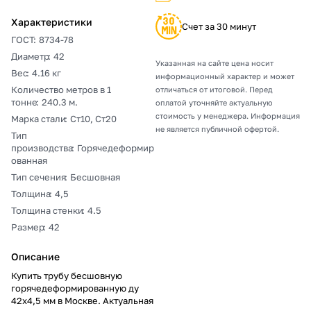
Характеристики
Счет за 30 минут
ГОСТ
:
8734-78
Диаметр
:
42
Указанная на сайте цена носит
Вес
:
4.16 кг
информационный характер и может
Количество метров в 1
отличаться от итоговой. Перед
тонне
:
240.3 м.
оплатой уточняйте актуальную
стоимость у менеджера. Информация
Марка стали
:
Ст10, Ст20
не является публичной офертой.
Тип
производства
:
Горячедеформир
ованная
Тип сечения
:
Бесшовная
Толщина
:
4,5
Толщина стенки
:
4.5
Размер
:
42
Описание
Купить трубу бесшовную
горячедеформированную ду
42х4,5 мм в Москве. Актуальная