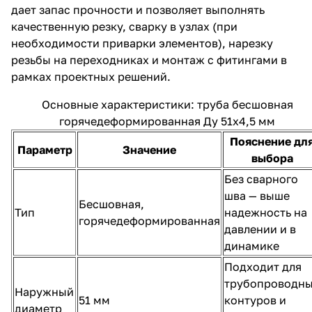
дает запас прочности и позволяет выполнять
качественную резку, сварку в узлах (при
необходимости приварки элементов), нарезку
резьбы на переходниках и монтаж с фитингами в
рамках проектных решений.
Основные характеристики: труба бесшовная
горячедеформированная Ду 51х4,5 мм
Пояснение дл
Параметр
Значение
выбора
Без сварного
шва — выше
Бесшовная,
Тип
надежность на
горячедеформированная
давлении и в
динамике
Подходит для
трубопроводн
Наружный
51 мм
контуров и
диаметр