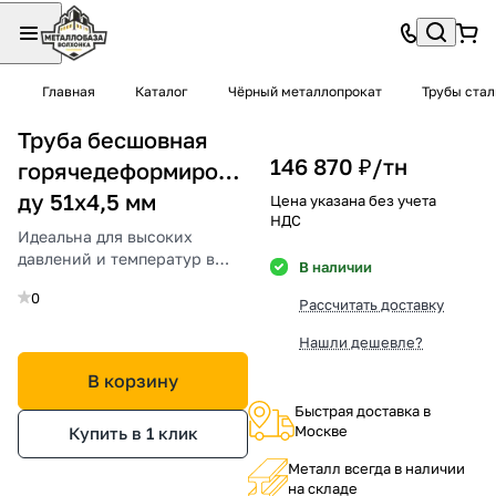
Главная
Каталог
Чёрный металлопрокат
Трубы ста
Труба бесшовная
146 870 ₽/
тн
горячедеформированная
ду 51х4,5 мм
Цена указана без учета
НДС
Идеальна для высоких
давлений и температур в
В наличии
промышленности и
0
строительстве.
Рассчитать доставку
Нашли дешевле?
В корзину
Быстрая доставка в
Москве
Купить в 1 клик
Металл всегда в наличии
на складе