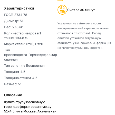
Характеристики
Счет за 30 минут
ГОСТ
:
8734-78
Диаметр
:
51
Указанная на сайте цена носит
Вес
:
5.16 кг
информационный характер и может
Количество метров в 1
отличаться от итоговой. Перед
тонне
:
193.8 м.
оплатой уточняйте актуальную
стоимость у менеджера. Информация
Марка стали
:
Ст10, Ст20
не является публичной офертой.
Тип
производства
:
Горячедеформир
ованная
Тип сечения
:
Бесшовная
Толщина
:
4.5
Толщина стенки
:
4.5
Размер
:
51
Описание
Купить трубу бесшовную
горячедеформированную ду
51х4,5 мм в Москве. Актуальная