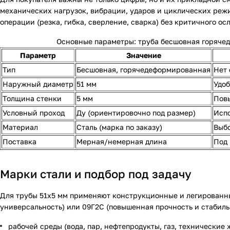
механических нагрузок, вибрации, ударов и циклических реж
операции (резка, гибка, сверление, сварка) без критичного ос
Основные параметры: труба бесшовная горяче
Параметр
Значение
Тип
Бесшовная, горячедеформированная
Нет 
Наружный диаметр
51 мм
Удоб
Толщина стенки
5 мм
Повы
Условный проход
Ду (ориентировочно под размер)
Испо
Материал
Сталь (марка по заказу)
Выбо
Поставка
Мерная/немерная длина
Под 
Марки стали и подбор под задачу
Для трубы 51х5 мм применяют конструкционные и легированны
универсальность) или 09Г2С (повышенная прочность и стабильн
рабочей среды (вода, пар, нефтепродукты, газ, технические 