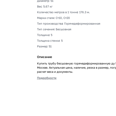
Диаметр
:
51
Вес
:
5.67 кг
Количество метров в 1 тонне
:
176.3 м.
Марка стали
:
Ст10, Ст20
Тип производства
:
Горячедеформированная
Тип сечения
:
Бесшовная
Толщина
:
5
Толщина стенки
:
5
Размер
:
51
Описание
Купить трубу бесшовную горячедеформированную ду 5
Москве. Актуальная цена, наличие, резка в размер, пог
расчет веса и документы.
Подробности