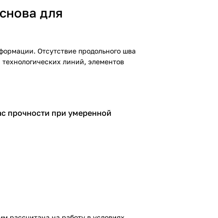
снова для
еформации. Отсутствие продольного шва
, технологических линий, элементов
пас прочности при умеренной
мм рассчитана на работу в условиях