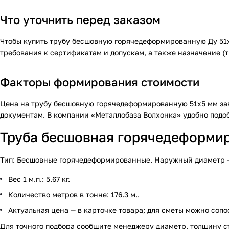
Что уточнить перед заказом
Чтобы купить трубу бесшовную горячедеформированную Ду 51х5
требования к сертификатам и допускам, а также назначение (
Факторы формирования стоимости
Цена на трубу бесшовную горячедеформированную 51х5 мм зав
документам. В компании «Металлобаза Волхонка» удобно подоб
Труба бесшовная горячедеформиро
Тип: Бесшовные горячедеформированные. Наружный диаметр — 51
Вес 1 м.п.: 5.67 кг.
Количество метров в тонне: 176.3 м..
Актуальная цена — в карточке товара; для сметы можно сопо
Для точного подбора сообщите менеджеру диаметр, толщину с