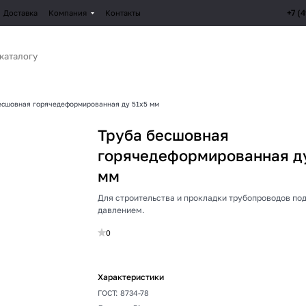
+7 (
Доставка
Компания
Контакты
есшовная горячедеформированная ду 51х5 мм
Труба бесшовная
горячедеформированная ду
мм
Для строительства и прокладки трубопроводов по
давлением.
0
Характеристики
ГОСТ
:
8734-78