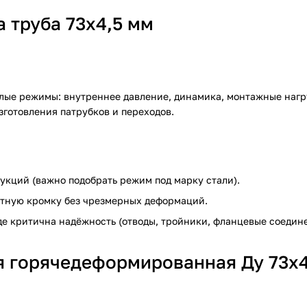
 труба 73х4,5 мм
ые режимы: внутреннее давление, динамика, монтажные нагруз
зготовления патрубков и переходов.
укций (важно подобрать режим под марку стали).
ратную кромку без чрезмерных деформаций.
де критична надёжность (отводы, тройники, фланцевые соедин
я горячедеформированная Ду 73х4