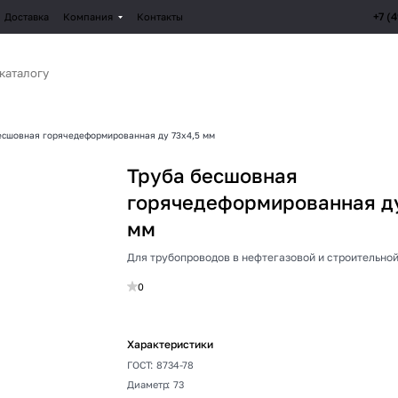
+7 (
Доставка
Компания
Контакты
есшовная горячедеформированная ду 73х4,5 мм
Труба бесшовная
горячедеформированная ду
мм
Для трубопроводов в нефтегазовой и строительной
0
Характеристики
ГОСТ
:
8734-78
Диаметр
:
73