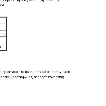
ки
.
ение
и
 практике это означает: контролируемые
партии (сертификат/паспорт качества).