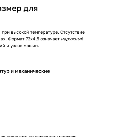
азмер для
й при высокой температуре. Отсутствие
ах. Формат 73х4,5 означает
наружный
ий и узлов машин.
тур и механические
как ориентир по условному проходу