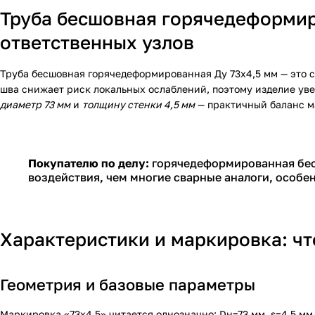
Труба бесшовная горячедеформир
ответственных узлов
Труба бесшовная горячедеформированная Ду 73х4,5 мм — это с
шва снижает риск локальных ослаблений, поэтому изделие уве
диаметр 73 мм
и
толщину стенки 4,5 мм
— практичный баланс ма
Покупателю по делу:
горячедеформированная бес
воздействия, чем многие сварные аналоги, особен
Характеристики и маркировка: что
Геометрия и базовые параметры
Маркировка «73х4,5» читается однозначно: Dн=73 мм, s=4,5 м