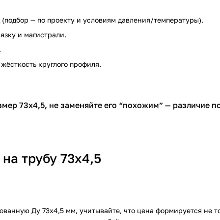
д (подбор — по проекту и условиям давления/температуры).
вязку и магистрали.
.
 жёсткость круглого профиля.
змер 73х4,5, не заменяйте его “похожим” — различие п
 на трубу 73х4,5
ванную Ду 73х4,5 мм, учитывайте, что цена формируется не т