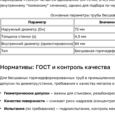
(внутреннему “полезному” сечению), однако для подбора по ч
Основные параметры трубы бесшов
Параметр
Значени
Наружный диаметр (Dн)
73 мм
Толщина стенки (s)
4,5 мм
Внутренний диаметр (ориентировочно)
64 мм
Тип
Бесшовная горячеде
Нормативы: ГОСТ и контроль качества
Для бесшовных горячедеформированных труб в промышленност
допуски по диаметру/стенке, требования к качеству металла и
Геометрические допуски
— важны для стыковки, резьбонарез
Качество поверхности
— снижает риск надрезов (концентра
Испытания
(по требованию) — гидроиспытание, контроль ме