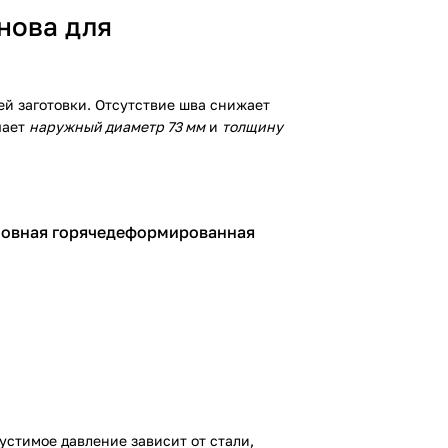
нова для
ей заготовки. Отсутствие шва снижает
чает
наружный диаметр 73 мм
и
толщину
сшовная горячедеформированная
устимое давление зависит от стали,