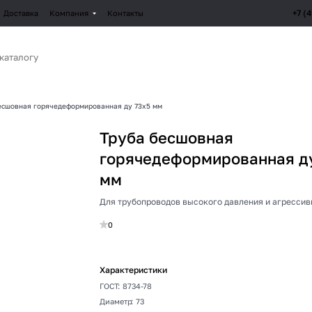
+7 (
Доставка
Компания
Контакты
есшовная горячедеформированная ду 73х5 мм
Труба бесшовная
горячедеформированная д
мм
Для трубопроводов высокого давления и агрессив
0
Характеристики
ГОСТ
:
8734-78
Диаметр
:
73