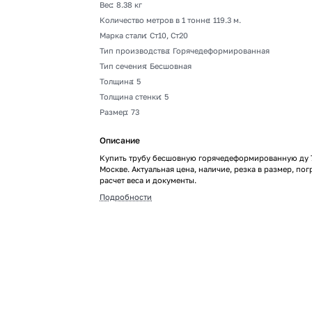
Вес
:
8.38 кг
Количество метров в 1 тонне
:
119.3 м.
Марка стали
:
Ст10, Ст20
Тип производства
:
Горячедеформированная
Тип сечения
:
Бесшовная
Толщина
:
5
Толщина стенки
:
5
Размер
:
73
Описание
Купить трубу бесшовную горячедеформированную ду 
Москве. Актуальная цена, наличие, резка в размер, пог
расчет веса и документы.
Подробности