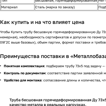
Тип
Бесшовная, горячедеформированная
Нет 
Материал
Сталь (марка по заказу)
Подб
Как купить и на что влияет цена
Чтобы
Купить трубу бесшовную горячедеформированную Ду 73
немерная), необходимость сертификатов и допуски по геометр
09Г2С выше базовых), объем партии, формат поставки и требов
Преимущества поставки в «Металлобаз
Понятная комплектация
: подбираем трубу 73х5 под задачу —
Контроль по документам
: соответствие партии заявленной м
Удобство для монтажа
: согласование длины и количества, ч
Труба бесшовная горячедеформированная Ду 73х5
качество металла в реальных нагрузках.