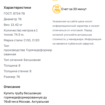
Характеристики
Счет за 30 минут
ГОСТ
:
8734-78
Диаметр
:
76
Указанная на сайте цена носит
Вес
:
13.42 кг
информационный характер и может
Количество метров в 1
отличаться от итоговой. Перед
тонне
:
74.5 м.
оплатой уточняйте актуальную
стоимость у менеджера. Информация
Марка стали
:
Ст10, Ст20
не является публичной офертой.
Тип
производства
:
Горячедеформир
ованная
Тип сечения
:
Бесшовная
Толщина
:
8
Толщина стенки
:
8
Размер
:
76
Описание
Купить трубу бесшовную
горячедеформированную ду
76х8 мм в Москве. Актуальная