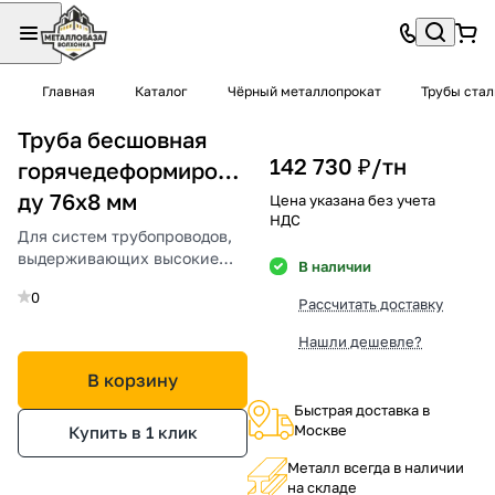
Главная
Каталог
Чёрный металлопрокат
Трубы ста
Труба бесшовная
142 730 ₽/
тн
горячедеформированная
ду 76х8 мм
Цена указана без учета
НДС
Для систем трубопроводов,
выдерживающих высокие
В наличии
нагрузки и давление.
0
Рассчитать доставку
Нашли дешевле?
В корзину
Быстрая доставка в
Москве
Купить в 1 клик
Металл всегда в наличии
на складе