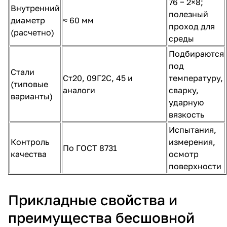
76 − 2×8;
Внутренний
полезный
диаметр
≈ 60 мм
проход для
(расчетно)
среды
Подбираются
под
Стали
Ст20, 09Г2С, 45 и
температуру,
(типовые
аналоги
сварку,
варианты)
ударную
вязкость
Испытания,
Контроль
измерения,
По ГОСТ 8731
качества
осмотр
поверхности
Прикладные свойства и
преимущества бесшовной