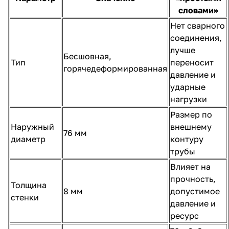
словами»
Нет сварного
соединения,
лучше
Бесшовная,
Тип
переносит
горячедеформированная
давление и
ударные
нагрузки
Размер по
Наружный
внешнему
76 мм
диаметр
контуру
трубы
Влияет на
прочность,
Толщина
8 мм
допустимое
стенки
давление и
ресурс