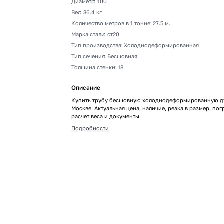
Диаметр
:
100
Вес
:
36.4 кг
Количество метров в 1 тонне
:
27.5 м.
Марка стали
:
ст20
Тип производства
:
Холоднодеформированная
Тип сечения
:
Бесшовная
Толщина стенки
:
18
Описание
Купить трубу бесшовную холоднодеформированную ду
Москве. Актуальная цена, наличие, резка в размер, пог
расчет веса и документы.
Подробности