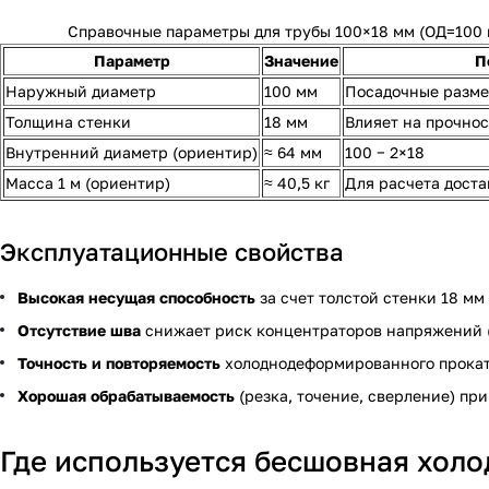
Справочные параметры для трубы 100×18 мм (ОД=100 
Параметр
Значение
П
Наружный диаметр
100 мм
Посадочные разме
Толщина стенки
18 мм
Влияет на прочнос
Внутренний диаметр (ориентир)
≈ 64 мм
100 − 2×18
Масса 1 м (ориентир)
≈ 40,5 кг
Для расчета доста
Эксплуатационные свойства
Высокая несущая способность
за счет толстой стенки 18 мм
Отсутствие шва
снижает риск концентраторов напряжений (м
Точность и повторяемость
холоднодеформированного прокат
Хорошая обрабатываемость
(резка, точение, сверление) пр
Где используется бесшовная хол