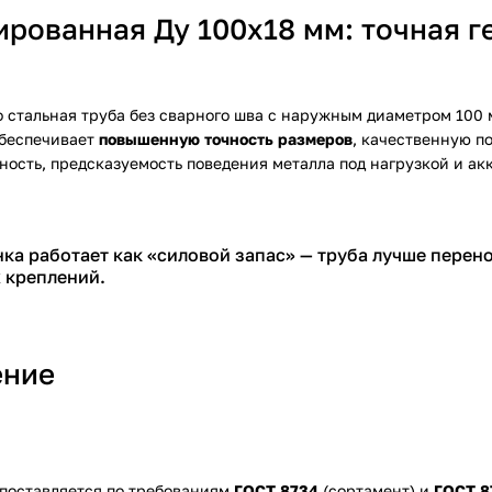
рованная Ду 100х18 мм: точная г
 стальная труба без сварного шва с наружным диаметром 100 
обеспечивает
повышенную точность размеров
, качественную п
ность, предсказуемость поведения металла под нагрузкой и акк
нка работает как «силовой запас» — труба лучше перен
 креплений.
ение
поставляется по требованиям
ГОСТ 8734
(сортамент) и
ГОСТ 8