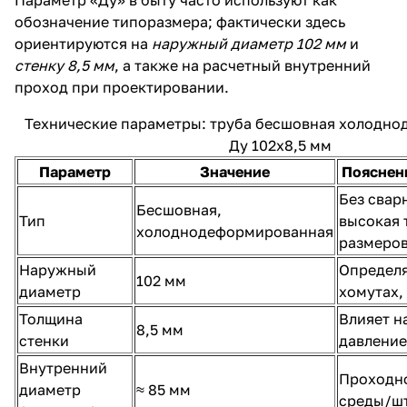
обозначение типоразмера; фактически здесь
ориентируются на
наружный диаметр 102 мм
и
стенку 8,5 мм
, а также на расчетный внутренний
проход при проектировании.
Технические параметры: труба бесшовная холодн
Ду 102х8,5 мм
Параметр
Значение
Пояснен
Без свар
Бесшовная,
Тип
высокая 
холоднодеформированная
размеро
Наружный
Определя
102 мм
диаметр
хомутах,
Толщина
Влияет н
8,5 мм
стенки
давление
Внутренний
Проходно
диаметр
≈ 85 мм
среды/ш