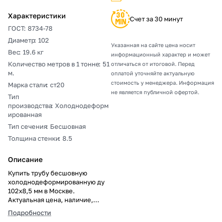
Характеристики
Счет за 30 минут
ГОСТ
:
8734-78
Диаметр
:
102
Указанная на сайте цена носит
Вес
:
19.6 кг
информационный характер и может
Количество метров в 1 тонне
:
51
отличаться от итоговой. Перед
м.
оплатой уточняйте актуальную
стоимость у менеджера. Информация
Марка стали
:
ст20
не является публичной офертой.
Тип
производства
:
Холоднодеформ
ированная
Тип сечения
:
Бесшовная
Толщина стенки
:
8.5
Описание
Купить трубу бесшовную
холоднодеформированную ду
102х8,5 мм в Москве.
Актуальная цена, наличие,
резка в размер, погрузка,
Подробности
доставка, расчет веса и