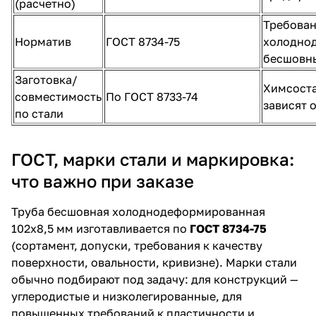
(расчетно)
Требован
Норматив
ГОСТ 8734-75
холодно
бесшовн
Заготовка/
Химсоста
совместимость
По ГОСТ 8733-74
зависят 
по стали
ГОСТ, марки стали и маркировка:
что важно при заказе
Труба бесшовная холоднодеформированная
102х8,5 мм изготавливается по
ГОСТ 8734-75
(сортамент, допуски, требования к качеству
поверхности, овальности, кривизне). Марки стали
обычно подбирают под задачу: для конструкций —
углеродистые и низколегированные, для
повышенных требований к пластичности и