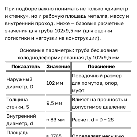
При подборе важно понимать не только «диаметр
и стенку», но и рабочую площадь металла, массу и
внутренний проход. Ниже — базовые расчетные
значения для трубы 102х9,5 мм (для оценки
логистики и нагрузки на конструкции).
Основные параметры: труба бесшовная
холоднодеформированная Ду 102х9,5 мм
Показатель
Значение
Пояснение
Посадочный размер
Наружный
102 мм
для хомутов, опор,
диаметр, D
муфт
Толщина
Влияет на прочность и
9,5 мм
стенки, S
допустимое давление
Внутренний
≈ 83 мм
Расчет: d = D − 2S
диаметр, d
Площадь
≈ 2765
Определяет несущую