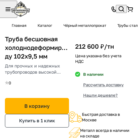
Главная
Каталог
Чёрный металлопрокат
Трубы ста
Труба бесшовная
212 600 ₽/
тн
холоднодеформированная
ду 102х9,5 мм
Цена указана без учета
НДС
Для прочных и надежных
трубопроводов высокой
В наличии
точности и устойчивости.
0
Рассчитать доставку
Нашли дешевле?
В корзину
Быстрая доставка в
Москве
Купить в 1 клик
Металл всегда в наличии
на складе