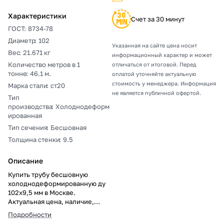
Характеристики
Счет за 30 минут
ГОСТ
:
8734-78
Диаметр
:
102
Указанная на сайте цена носит
Вес
:
21.671 кг
информационный характер и может
Количество метров в 1
отличаться от итоговой. Перед
тонне
:
46.1 м.
оплатой уточняйте актуальную
стоимость у менеджера. Информация
Марка стали
:
ст20
не является публичной офертой.
Тип
производства
:
Холоднодеформ
ированная
Тип сечения
:
Бесшовная
Толщина стенки
:
9.5
Описание
Купить трубу бесшовную
холоднодеформированную ду
102х9,5 мм в Москве.
Актуальная цена, наличие,
резка в размер, погрузка,
Подробности
доставка, расчет веса и