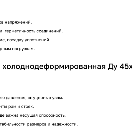
ов напряжений.
и, герметичность соединений.
ие, посадку уплотнений.
арным нагрузкам.
я холоднодеформированная Ду 45
ого давления, штуцерные узлы.
нты рам и стоек.
где важна несущая способность.
стабильности размеров и надежности.