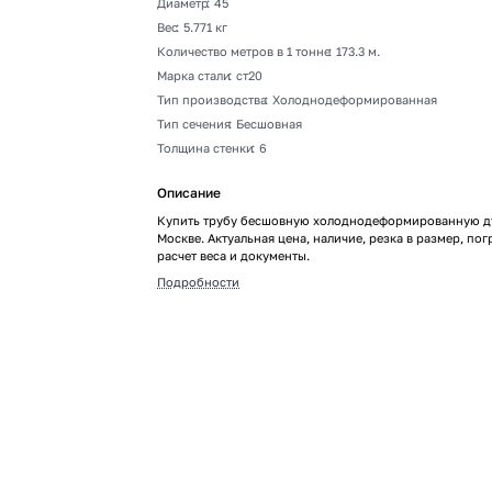
Диаметр
:
45
Вес
:
5.771 кг
Количество метров в 1 тонне
:
173.3 м.
Марка стали
:
ст20
Тип производства
:
Холоднодеформированная
Тип сечения
:
Бесшовная
Толщина стенки
:
6
Описание
Купить трубу бесшовную холоднодеформированную ду
Москве. Актуальная цена, наличие, резка в размер, пог
расчет веса и документы.
Подробности