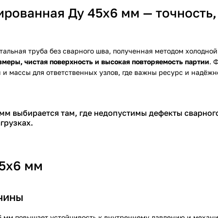
рованная Ду 45х6 мм — точность,
тальная труба без сварного шва, полученная методом холодно
змеры, чистая поверхность и высокая повторяемость партии
. 
 и массы для ответственных узлов, где важны ресурс и надёжн
м выбирается там, где недопустимы дефекты сварного
грузках.
45х6 мм
чины
 6 мм повышает устойчивость к внутреннему давлению и механ