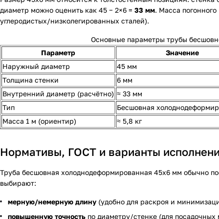
диаметр можно оценить как 45 − 2×6 =
33 мм
. Масса погонного
углеродистых/низколегированных сталей).
Основные параметры трубы бесшовн
Параметр
Значение
Наружный диаметр
45 мм
Толщина стенки
6 мм
Внутренний диаметр (расчётно)
≈ 33 мм
Тип
Бесшовная холоднодеформир
Масса 1 м (ориентир)
≈ 5,8 кг
Нормативы, ГОСТ и варианты исполнен
Труба бесшовная холоднодеформированная 45х6 мм обычно по
выбирают:
мерную/немерную длину
(удобно для раскроя и минимизаци
повышенную точность
по диаметру/стенке (для посадочных м