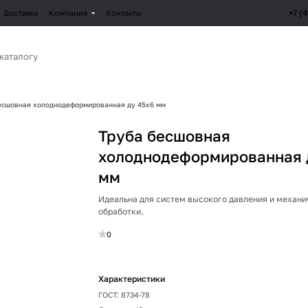
+7 (
Доставка
Компания
Контакты
есшовная холоднодеформированная ду 45х6 мм
Труба бесшовная
холоднодеформированная 
мм
Идеальна для систем высокого давления и механ
обработки.
0
Характеристики
ГОСТ
:
8734-78