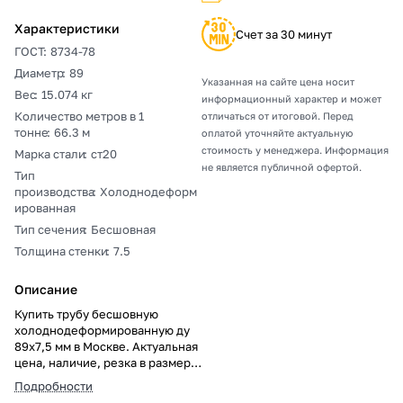
Характеристики
Счет за 30 минут
ГОСТ
:
8734-78
Диаметр
:
89
Указанная на сайте цена носит
Вес
:
15.074 кг
информационный характер и может
Количество метров в 1
отличаться от итоговой. Перед
тонне
:
66.3 м
оплатой уточняйте актуальную
стоимость у менеджера. Информация
Марка стали
:
ст20
не является публичной офертой.
Тип
производства
:
Холоднодеформ
ированная
Тип сечения
:
Бесшовная
Толщина стенки
:
7.5
Описание
Купить трубу бесшовную
холоднодеформированную ду
89х7,5 мм в Москве. Актуальная
цена, наличие, резка в размер,
погрузка, доставка, расчет веса
Подробности
и документы.