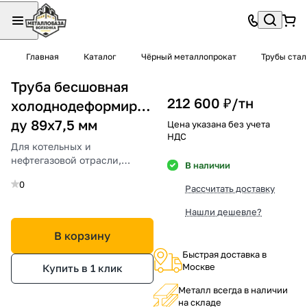
Главная
Каталог
Чёрный металлопрокат
Трубы ста
Труба бесшовная
212 600 ₽/
тн
холоднодеформированная
ду 89х7,5 мм
Цена указана без учета
НДС
Для котельных и
нефтегазовой отрасли,
В наличии
высокая износостойкость и
0
надежность.
Рассчитать доставку
Нашли дешевле?
В корзину
Быстрая доставка в
Москве
Купить в 1 клик
Металл всегда в наличии
на складе