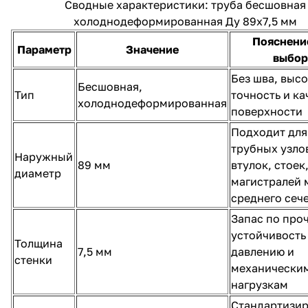
Сводные характеристики: труба бесшовная
холоднодеформированная Ду 89х7,5 мм
Пояснени
Параметр
Значение
выбор
Без шва, выс
Бесшовная,
Тип
точность и ка
холоднодеформированная
поверхности
Подходит для
трубных узло
Наружный
89 мм
втулок, стоек
диаметр
магистралей 
среднего сеч
Запас по про
устойчивость
Толщина
7,5 мм
давлению и
стенки
механически
нагрузкам
Стандартизи