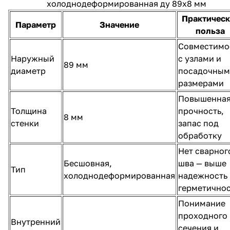
холоднодеформированная ду 89х8 мм
Практическ
Параметр
Значение
польза
Совместимо
Наружный
с узлами и
89 мм
диаметр
посадочным
размерами
Повышенна
Толщина
прочность,
8 мм
стенки
запас под
обработку
Нет сварног
Бесшовная,
шва — выше
Тип
холоднодеформированная
надежность 
герметичнос
Понимание
проходного
Внутренний
сечения и