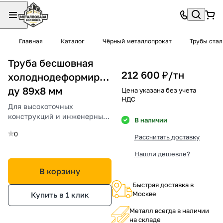
Главная
Каталог
Чёрный металлопрокат
Трубы ста
Труба бесшовная
212 600 ₽/
тн
холоднодеформированная
ду 89х8 мм
Цена указана без учета
НДС
Для высокоточных
конструкций и инженерных
В наличии
систем.
0
Рассчитать доставку
Нашли дешевле?
В корзину
Быстрая доставка в
Москве
Купить в 1 клик
Металл всегда в наличии
на складе