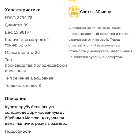
Характеристики
Счет за 30 минут
ГОСТ
:
8734-78
Диаметр
:
89
Указанная на сайте цена носит
Вес
:
15.981 кг
информационный характер и может
Количество метров в 1
отличаться от итоговой. Перед
тонне
:
62.6 м
оплатой уточняйте актуальную
стоимость у менеджера. Информация
Марка стали
:
ст20
не является публичной офертой.
Тип
производства
:
Холоднодеформ
ированная
Тип сечения
:
Бесшовная
Толщина стенки
:
8
Описание
Купить трубу бесшовную
холоднодеформированную ду
89х8 мм в Москве. Актуальная
цена, наличие, резка в размер,
погрузка, доставка, расчет веса
Подробности
и документы.