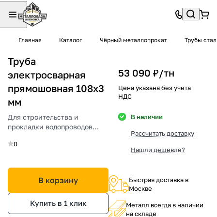
Главная
Каталог
Чёрный металлопрокат
Трубы ста
Труба
53 090 ₽/
тн
электросварная
прямошовная 108х3
Цена указана без учета
НДС
мм
Для строительства и
В наличии
прокладки водопроводов
Рассчитать доставку
среднего давления.
0
Нашли дешевле?
В корзину
Быстрая доставка в
Москве
Купить в 1 клик
Металл всегда в наличии
на складе