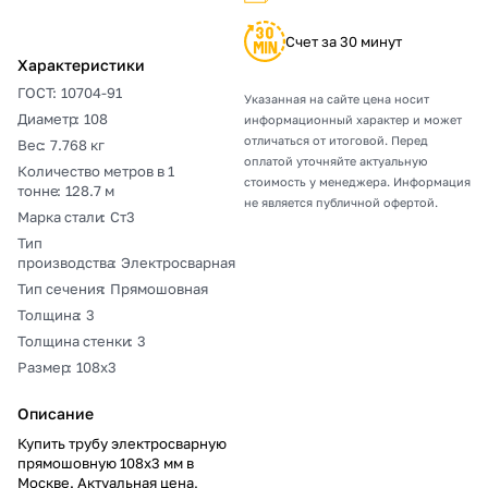
Счет за 30 минут
Характеристики
ГОСТ
:
10704-91
Указанная на сайте цена носит
Диаметр
:
108
информационный характер и может
отличаться от итоговой. Перед
Вес
:
7.768 кг
оплатой уточняйте актуальную
Количество метров в 1
стоимость у менеджера. Информация
тонне
:
128.7 м
не является публичной офертой.
Марка стали
:
Ст3
Тип
производства
:
Электросварная
Тип сечения
:
Прямошовная
Толщина
:
3
Толщина стенки
:
3
Размер
:
108х3
Описание
Купить трубу электросварную
прямошовную 108х3 мм в
Москве. Актуальная цена,