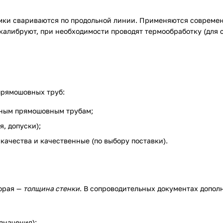
ромки свариваются по продольной линии. Применяются соврем
 калибруют, при необходимости проводят термообработку (для
прямошовных труб:
рным прямошовным трубам;
, допуски);
качества и качественные (по выбору поставки).
торая —
толщина стенки
. В сопроводительных документах допол
азначения);