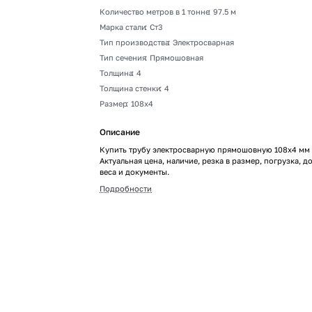
Количество метров в 1 тонне
:
97.5 м
Марка стали
:
Ст3
Тип производства
:
Электросварная
Тип сечения
:
Прямошовная
Толщина
:
4
Толщина стенки
:
4
Размер
:
108х4
Описание
Купить трубу электросварную прямошовную 108х4 мм 
Актуальная цена, наличие, резка в размер, погрузка, до
веса и документы.
Подробности