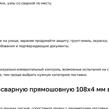
йки, узлы со сваркой по месту.
 на улице, заранее продумайте защиту: грунт-эмаль, окраска,
ребования и подтверждающие документы.
визуально-измерительный контроль, возможные испытания на 
ие, тем проще выбрать нужную категорию поставки.
росварную прямошовную 108х4 мм 
з лишних рисков, сопоставьте задачу с параметрами поставки: