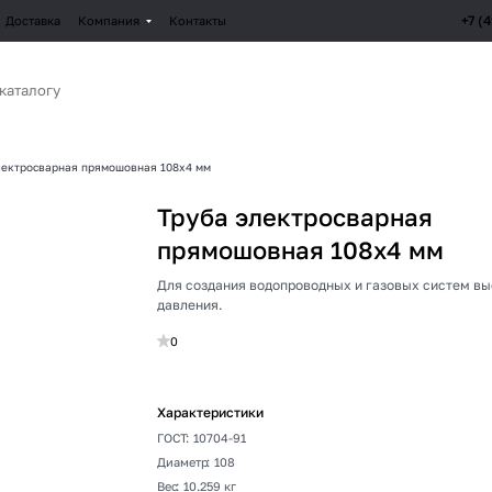
+7 (
Доставка
Компания
Контакты
лектросварная прямошовная 108х4 мм
Труба электросварная
прямошовная 108х4 мм
Для создания водопроводных и газовых систем в
давления.
0
Характеристики
ГОСТ
:
10704-91
Диаметр
:
108
Вес
:
10.259 кг