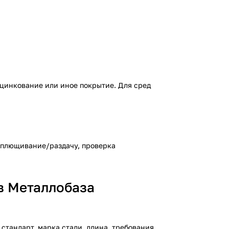
 цинкование или иное покрытие. Для сред
сплющивание/раздачу, проверка
в Металлобаза
 стандарт, марка стали, длина, требования