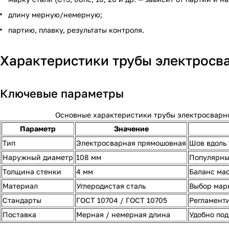
длину мерную/немерную;
партию, плавку, результаты контроля.
Характеристики трубы электросв
Ключевые параметры
Основные характеристики трубы электросварн
Параметр
Значение
Тип
Электросварная прямошовная
Шов вдоль 
Наружный диаметр
108 мм
Популярный
Толщина стенки
4 мм
Баланс мас
Материал
Углеродистая сталь
Выбор марк
Стандарты
ГОСТ 10704 / ГОСТ 10705
Регламент
Поставка
Мерная / немерная длина
Удобно под