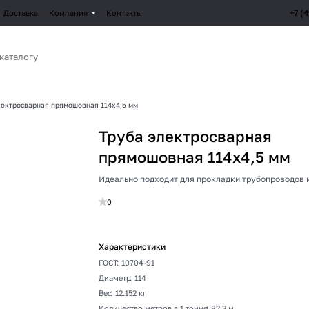
+7 (
Доставка
Компания
Контакты
лектросварная прямошовная 114х4,5 мм
Труба электросварная
прямошовная 114х4,5 мм
Идеально подходит для прокладки трубопроводов 
0
Характеристики
ГОСТ
:
10704-91
Диаметр
:
114
Вес
:
12.152 кг
Количество метров в 1 тонне
:
82.3 м