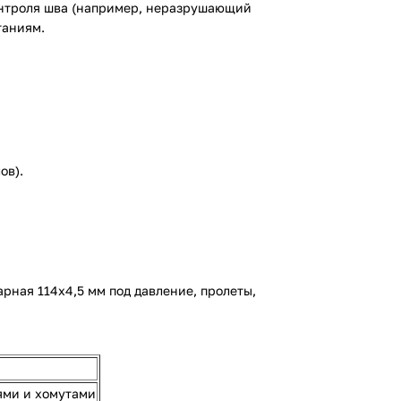
контроля шва (например, неразрушающий
таниям.
ов).
рная 114х4,5 мм под давление, пролеты,
ями и хомутами