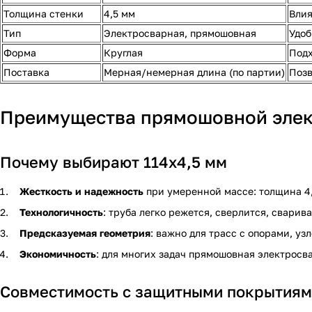
Толщина стенки
4,5 мм
Влия
Тип
Электросварная, прямошовная
Удоб
Форма
Круглая
Подх
Поставка
Мерная/немерная длина (по партии)
Позв
Преимущества прямошовной элек
Почему выбирают 114х4,5 мм
Жесткость и надежность
при умеренной массе: толщина 4,
Технологичность
: труба легко режется, сверлится, сварив
Предсказуемая геометрия
: важно для трасс с опорами, уз
Экономичность
: для многих задач прямошовная электрос
Совместимость с защитными покрытия