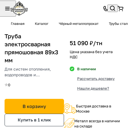
Главная
Каталог
Чёрный металлопрокат
Трубы ста
Труба
51 090 ₽/
тн
электросварная
прямошовная 89х3
Цена указана без учета
НДС
мм
Для систем отопления,
В наличии
водопроводов и
Рассчитать доставку
металлоконструкций.
0
Нашли дешевле?
В корзину
Быстрая доставка в
Москве
Купить в 1 клик
Металл всегда в наличии
на складе