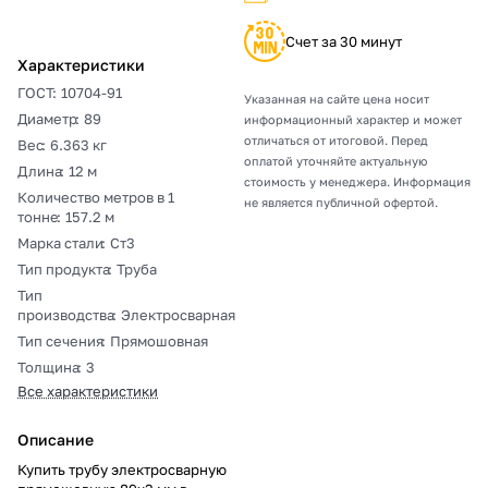
Счет за 30 минут
Характеристики
ГОСТ
:
10704-91
Указанная на сайте цена носит
Диаметр
:
89
информационный характер и может
отличаться от итоговой. Перед
Вес
:
6.363 кг
оплатой уточняйте актуальную
Длина
:
12 м
стоимость у менеджера. Информация
Количество метров в 1
не является публичной офертой.
тонне
:
157.2 м
Марка стали
:
Ст3
Тип продукта
:
Труба
Тип
производства
:
Электросварная
Тип сечения
:
Прямошовная
Толщина
:
3
Все характеристики
Описание
Купить трубу электросварную