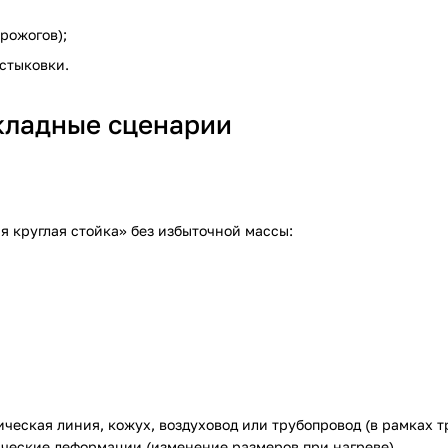
рожогов);
 стыковки.
икладные сценарии
я круглая стойка» без избыточной массы:
ческая линия, кожух, воздуховод или трубопровод (в рамках т
ческие деформации (изменение размеров при нагреве).