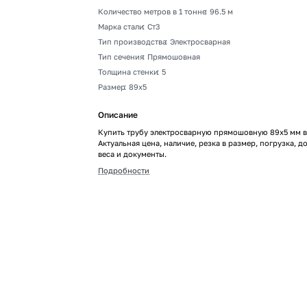
Количество метров в 1 тонне
:
96.5 м
Марка стали
:
Ст3
Тип производства
:
Электросварная
Тип сечения
:
Прямошовная
Толщина стенки
:
5
Размер
:
89х5
Описание
Купить трубу электросварную прямошовную 89х5 мм в
Актуальная цена, наличие, резка в размер, погрузка, до
веса и документы.
Подробности