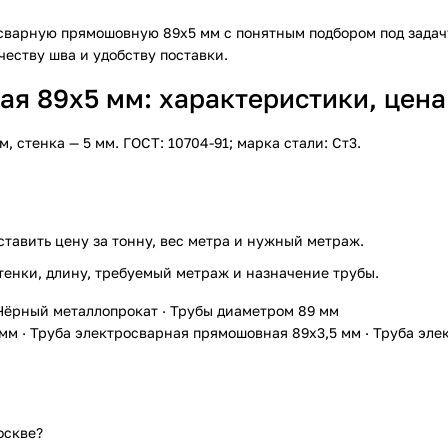
осварную прямошовную 89х5 мм
с понятным подбором под задач
честву шва и удобству поставки.
я 89х5 мм: характеристики, цена
стенка — 5 мм. ГОСТ: 10704-91; марка стали: Ст3.
ставить цену за тонну, вес метра и нужный метраж.
тенки, длину, требуемый метраж и назначение трубы.
Чёрный металлопрокат
·
Трубы диаметром 89 мм
 мм
·
Труба электросварная прямошовная 89х3,5 мм
·
Труба эле
оскве?