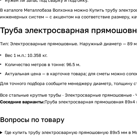
нужен ли запас под сварку и подгонку.
В каталоге Металлобаза Волхонка можно
Купить трубу электр
инженерных систем — с акцентом на соответствие размеру, ка
Труба электросварная прямошовна
Тип: Электросварные прямошовные. Наружный диаметр — 89 мм, 
Вес 1 м.п.: 10.358 кг.
Количество метров в тонне: 96.5 м.
Актуальная цена — в карточке товара; для сметы можно сопо
Для точного подбора сообщите менеджеру диаметр, толщину с
Все стальные круглые трубы
·
Электросварные прямошовные
·
Соседние варианты:
Труба электросварная прямошовная 89х4
Вопросы по товару
Где купить трубу электросварную прямошовную 89х5 мм в М