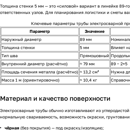
Толщина стенки 5 мм — это «силовой» вариант в линейке 89-го
ответственных узлов. Для планирования логистики и сметы в
Ключевые параметры трубы электросварной пр
Параметр
Значение
Наружный диаметр
89 мм
Номиналь
Толщина стенки
5 мм
Влияет н
Тип шва
Прямошовный
Продольн
Внутренний диаметр (расчётно)
≈ 79 мм
89 − 2×5
Площадь сечения металла (расчётно)
≈ 13,2 см²
Нужна дл
Масса 1 м (ориентировочно)
≈ 10,4 кг
Справочн
Материал и качество поверхности
Электросварные трубы обычно изготавливают из углеродистой 
нормальную свариваемость, возможность окраски, грунтовани
чёрная
(без покрытия) — под окраску/изоляцию;