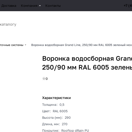
+7 (
Доставка
Компания
Контакты
точные системы
Воронка водосборная Grand Line, 250/90 мм RAL 6005 зеленый мох
Воронка водосборная Grand
250/90 мм RAL 6005 зелен
0
Характеристики
Толщина
:
0,5
Цвет
:
RAL 6005
Высота (мм)
:
290
Длина, мм
:
270
Покрытие
:
Rooftop dRain PU