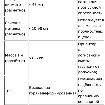
важен для
диаметр
≈ 43 мм
пропускной
(расчётно)
способности
Используется
Сечение
для массы и
металла
≈ 10,98 см²
прочностных
(расчётно)
оценок
Ориентир
для
Масса 1 м
логистики и
≈ 8,6 кг
(расчётно)
сметы
(зависит от
допусков)
Повышенная
надёжность
Бесшовная
Тип
по
горячедеформированная
сравнению
со сварной