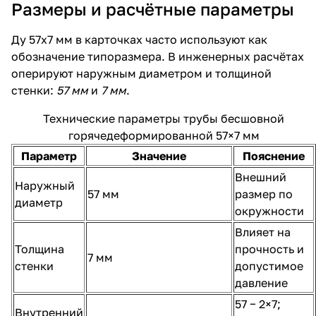
Размеры и расчётные параметры
Ду 57х7 мм в карточках часто используют как
обозначение типоразмера. В инженерных расчётах
оперируют наружным диаметром и толщиной
стенки:
57 мм
и
7 мм
.
Технические параметры трубы бесшовной
горячедеформированной 57×7 мм
Параметр
Значение
Пояснение
Внешний
Наружный
57 мм
размер по
диаметр
окружности
Влияет на
Толщина
прочность и
7 мм
стенки
допустимое
давление
57 − 2×7;
Внутренний