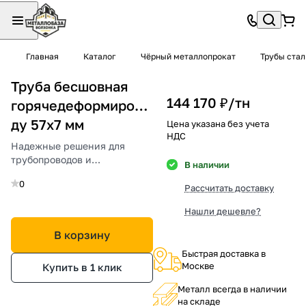
Главная
Каталог
Чёрный металлопрокат
Трубы ста
Труба бесшовная
144 170 ₽/
тн
горячедеформированная
ду 57х7 мм
Цена указана без учета
НДС
Надежные решения для
трубопроводов и
В наличии
конструкций под высоким
0
давлением.
Рассчитать доставку
Нашли дешевле?
В корзину
Быстрая доставка в
Москве
Купить в 1 клик
Металл всегда в наличии
на складе