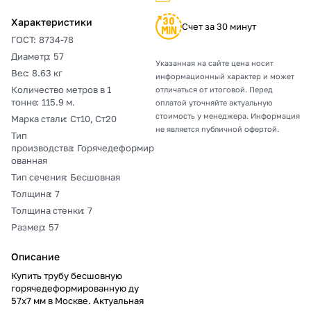
Характеристики
Счет за 30 минут
ГОСТ
:
8734-78
Диаметр
:
57
Указанная на сайте цена носит
Вес
:
8.63 кг
информационный характер и может
Количество метров в 1
отличаться от итоговой. Перед
тонне
:
115.9 м.
оплатой уточняйте актуальную
стоимость у менеджера. Информация
Марка стали
:
Ст10, Ст20
не является публичной офертой.
Тип
производства
:
Горячедеформир
ованная
Тип сечения
:
Бесшовная
Толщина
:
7
Толщина стенки
:
7
Размер
:
57
Описание
Купить трубу бесшовную
горячедеформированную ду
57х7 мм в Москве. Актуальная