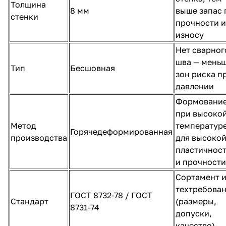
Толщина
8 мм
выше запас 
стенки
прочности и
износу
Нет сварног
шва — мень
Тип
Бесшовная
зон риска п
давлении
Формовани
при высоко
Метод
температур
Горячедеформированная
производства
для высоко
пластичнос
и прочности
Сортамент 
техтребова
ГОСТ 8732-78 / ГОСТ
Стандарт
(размеры,
8731-74
допуски,
качество)