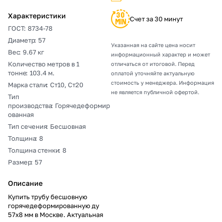
Характеристики
Счет за 30 минут
ГОСТ
:
8734-78
Диаметр
:
57
Указанная на сайте цена носит
Вес
:
9.67 кг
информационный характер и может
Количество метров в 1
отличаться от итоговой. Перед
тонне
:
103.4 м.
оплатой уточняйте актуальную
стоимость у менеджера. Информация
Марка стали
:
Ст10, Ст20
не является публичной офертой.
Тип
производства
:
Горячедеформир
ованная
Тип сечения
:
Бесшовная
Толщина
:
8
Толщина стенки
:
8
Размер
:
57
Описание
Купить трубу бесшовную
горячедеформированную ду
57х8 мм в Москве. Актуальная