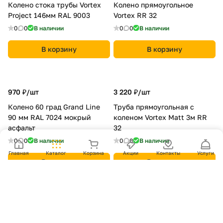
Колено стока трубы Vortex
Колено прямоугольное
Project 146мм RAL 9003
Vortex RR 32
0
0
В наличии
0
0
В наличии
В корзину
В корзину
970 ₽/
шт
3 220 ₽/
шт
Колено 60 град Grand Line
Труба прямоугольная с
90 мм RAL 7024 мокрый
коленом Vortex Matt 3м RR
асфальт
32
0
0
В наличии
0
0
В наличии
Главная
Каталог
Корзина
Акции
Контакты
Услуги
В корзину
В корзину
640 ₽/
шт
3 220 ₽/
шт
Колено стока Optima 90мм
Труба прямоугольная с