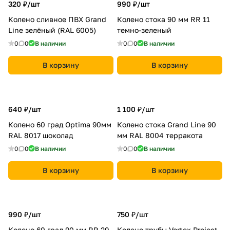
320 ₽/
шт
990 ₽/
шт
Колено сливное ПВХ Grand
Колено стока 90 мм RR 11
Line зелёный (RAL 6005)
темно-зеленый
0
0
В наличии
0
0
В наличии
В корзину
В корзину
640 ₽/
шт
1 100 ₽/
шт
Колено 60 град Optima 90мм
Колено стока Grand Line 90
RAL 8017 шоколад
мм RAL 8004 терракота
0
0
В наличии
0
0
В наличии
В корзину
В корзину
990 ₽/
шт
750 ₽/
шт
Колено 60 град 90 мм RR 29
Колено трубы Vortex Project