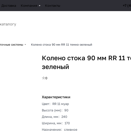
+7 (
Доставка
Компания
Контакты
точные системы
Колено стока 90 мм RR 11 темно-зеленый
Колено стока 90 мм RR 11 
зеленый
0
Характеристики
Цвет
:
RR 11 муар
Высота (мм)
:
90
Длина, мм
:
240
Ширина, мм
:
170
Назначение
:
сливное