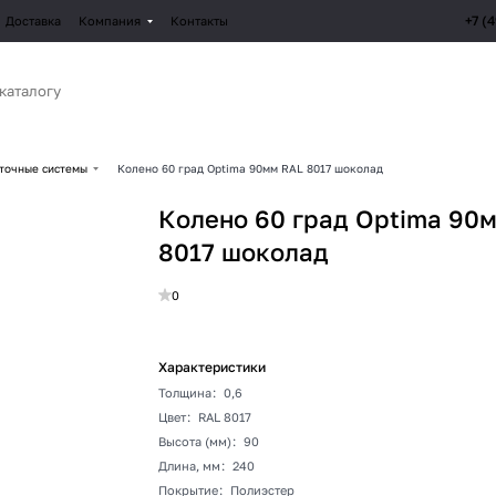
+7 (
Доставка
Компания
Контакты
точные системы
Колено 60 град Optima 90мм RAL 8017 шоколад
Колено 60 град Optima 90
8017 шоколад
0
Характеристики
Толщина
:
0,6
Цвет
:
RAL 8017
Высота (мм)
:
90
Длина, мм
:
240
Покрытие
:
Полиэстер