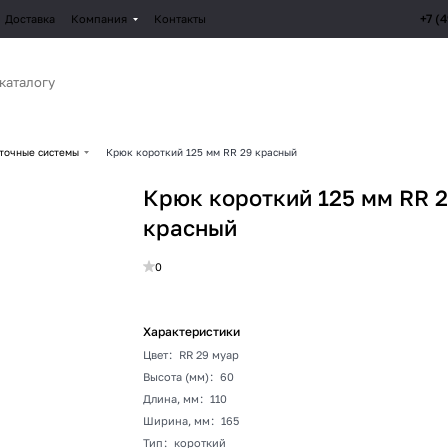
+7 (
Доставка
Компания
Контакты
точные системы
Крюк короткий 125 мм RR 29 красный
Крюк короткий 125 мм RR 
красный
0
Характеристики
Цвет
:
RR 29 муар
Высота (мм)
:
60
Длина, мм
:
110
Ширина, мм
:
165
Тип
:
короткий