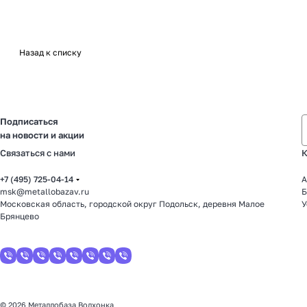
Назад к списку
Подписаться
на новости и акции
Связаться с нами
К
+7 (495) 725-04-14
А
msk@metallobazav.ru
Б
Московская область, городской округ Подольск, деревня Малое
У
Брянцево
© 2026 Металлобаза Волхонка