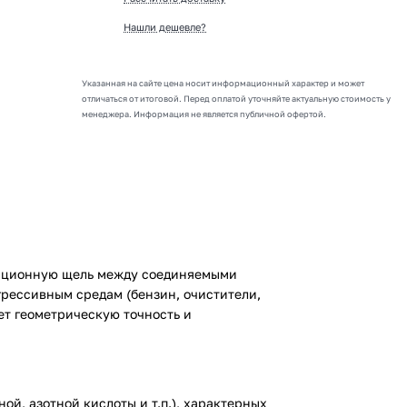
Нашли дешевле?
Указанная на сайте цена носит информационный характер и может
отличаться от итоговой. Перед оплатой уточняйте актуальную стоимость у
менеджера. Информация не является публичной офертой.
нсационную щель между соединяемыми
грессивным средам (бензин, очистители,
ет геометрическую точность и
й, азотной кислоты и т.п.), характерных