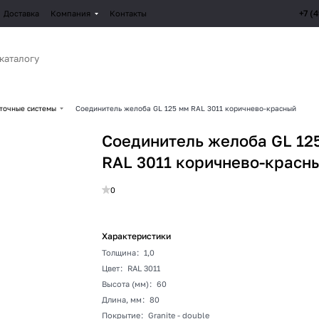
+7 (
Доставка
Компания
Контакты
точные системы
Соединитель желоба GL 125 мм RAL 3011 коричнево-красный
Соединитель желоба GL 12
RAL 3011 коричнево-красн
0
Характеристики
Толщина
:
1,0
Цвет
:
RAL 3011
Высота (мм)
:
60
Длина, мм
:
80
Покрытие
:
Granite - double