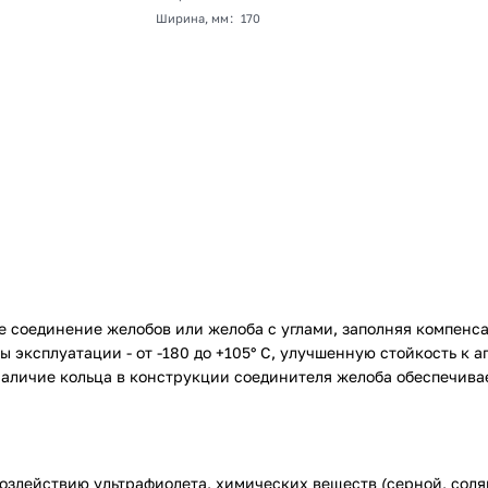
Ширина, мм
:
170
ое соединение желобов или желоба с углами, заполняя компе
эксплуатации - от -180 до +105° С, улучшенную стойкость к а
 Наличие кольца в конструкции соединителя желоба обеспечива
здействию ультрафиолета, химических веществ (серной, соляно