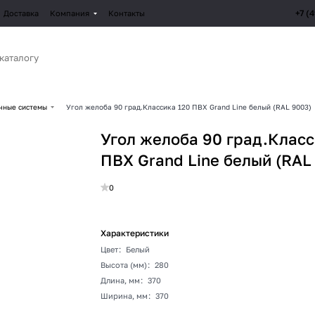
+7 (
Доставка
Компания
Контакты
чные системы
Угол желоба 90 град.Классика 120 ПВХ Grand Line белый (RAL 9003)
Угол желоба 90 град.Класс
ПВХ Grand Line белый (RAL
0
Характеристики
Цвет
:
Белый
Высота (мм)
:
280
Длина, мм
:
370
Ширина, мм
:
370