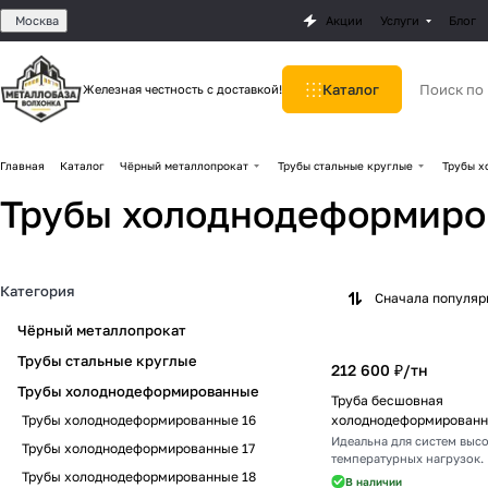
Москва
Акции
Услуги
Блог
Каталог
Железная честность с доставкой!
Главная
Каталог
Чёрный металлопрокат
Трубы стальные круглые
Трубы х
Трубы холоднодеформиро
Категория
Сначала популя
Чёрный металлопрокат
Трубы стальные круглые
212 600 ₽/
тн
Трубы холоднодеформированные
Труба бесшовная
Трубы холоднодеформированные 16
холоднодеформированн
Идеальна для систем высо
Трубы холоднодеформированные 17
температурных нагрузок.
Трубы холоднодеформированные 18
В наличии