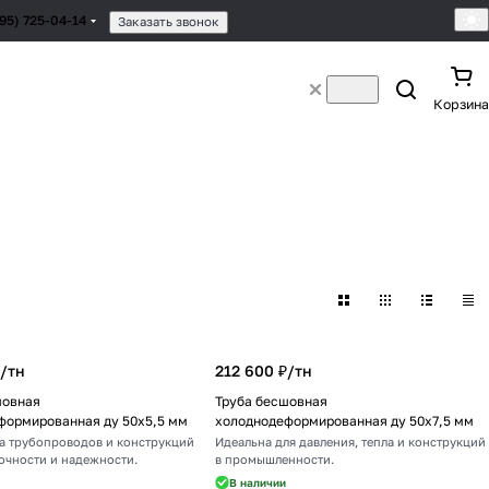
495) 725-04-14
Заказать звонок
Корзина
/
тн
212 600 ₽/
тн
шовная
Труба бесшовная
формированная ду 50х5,5 мм
холоднодеформированная ду 50х7,5 мм
а трубопроводов и конструкций
Идеальна для давления, тепла и конструкций
очности и надежности.
в промышленности.
В наличии