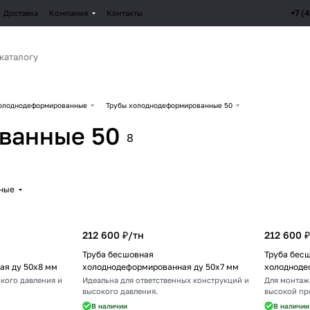
+7 (
Доставка
Компания
Контакты
олоднодеформированные
Трубы холоднодеформированные 50
ванные 50
8
рные
212 600 ₽/
тн
212 600 ₽
Труба бесшовная
Труба бес
ая ду 50х8 мм
холоднодеформированная ду 50х7 мм
холодноде
кого давления и
Идеальна для ответственных конструкций и
Для монтаж
высокого давления.
высокой пр
В наличии
В наличии