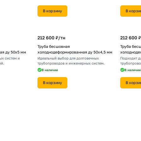
В корзину
В корзи
212 600 ₽/
тн
212 600 ₽
Труба бесшовная
Труба бес
ая ду 50х5 мм
холоднодеформированная ду 50х4,5 мм
холодноде
ых систем и
Идеальный выбор для долговечных
Подходит д
ий.
трубопроводов и инженерных систем.
трубопрово
В наличии
В наличии
В корзину
В корзи