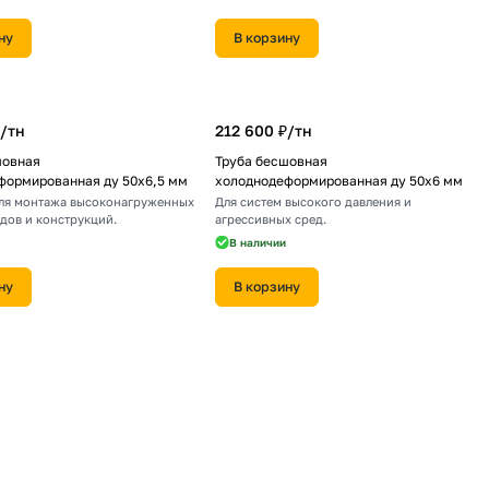
ну
В корзину
/
тн
212 600 ₽/
тн
шовная
Труба бесшовная
формированная ду 50х6,5 мм
холоднодеформированная ду 50х6 мм
ля монтажа высоконагруженных
Для систем высокого давления и
дов и конструкций.
агрессивных сред.
В наличии
ну
В корзину