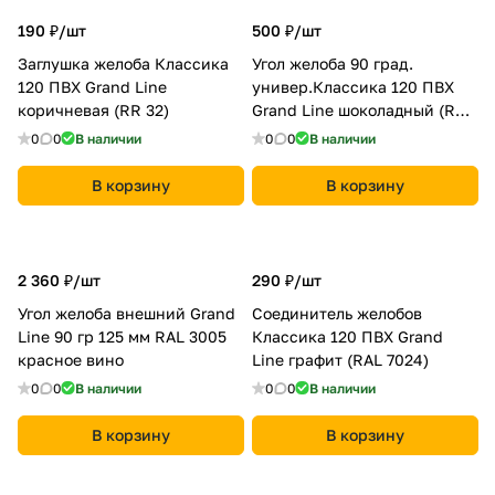
190 ₽/
шт
500 ₽/
шт
Заглушка желоба Классика
Угол желоба 90 град.
120 ПВХ Grand Line
универ.Классика 120 ПВХ
коричневая (RR 32)
Grand Line шоколадный (RAL
8017)
0
0
В наличии
0
0
В наличии
В корзину
В корзину
2 360 ₽/
шт
290 ₽/
шт
Угол желоба внешний Grand
Соединитель желобов
Line 90 гр 125 мм RAL 3005
Классика 120 ПВХ Grand
красное вино
Line графит (RAL 7024)
0
0
В наличии
0
0
В наличии
В корзину
В корзину