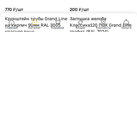
770 ₽/
шт
200 ₽/
шт
Кронштейн трубы Grand Line
Заглушка желоба
на кирпич 90мм RAL 3005
Классика120 ПВХ Grand Line
Главная
Каталог
Корзина
Акции
Контакты
Услуги
красное вино
графит (RAL 7024)
0
0
В наличии
0
0
В наличии
В корзину
В корзину
2 360 ₽/
шт
340 ₽/
шт
Угол желоба внутренний
Крюк короткий Grand Line
Grand Line 90 гр 150 мм RAL
125 мм RAL 9005 черный
9003 сигнальный белый
0
0
В наличии
0
0
В наличии
В корзину
В корзину