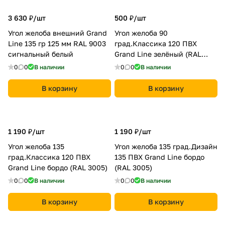
3 630 ₽/
шт
500 ₽/
шт
Угол желоба внешний Grand
Угол желоба 90
Line 135 гр 125 мм RAL 9003
град.Классика 120 ПВХ
сигнальный белый
Grand Line зелёный (RAL
6005)
0
0
В наличии
0
0
В наличии
В корзину
В корзину
1 190 ₽/
шт
1 190 ₽/
шт
Угол желоба 135
Угол желоба 135 град.Дизайн
град.Классика 120 ПВХ
135 ПВХ Grand Line бордо
Grand Line бордо (RAL 3005)
(RAL 3005)
0
0
В наличии
0
0
В наличии
В корзину
В корзину