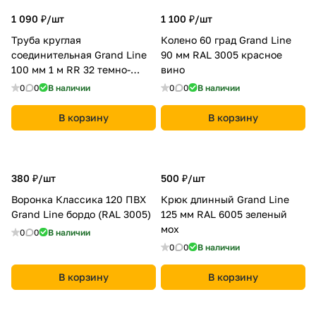
1 090 ₽/
шт
1 100 ₽/
шт
Труба круглая
Колено 60 град Grand Line
соединительная Grand Line
90 мм RAL 3005 красное
100 мм 1 м RR 32 темно-
вино
коричневый
0
0
В наличии
0
0
В наличии
В корзину
В корзину
380 ₽/
шт
500 ₽/
шт
Воронка Классика 120 ПВХ
Крюк длинный Grand Line
Grand Line бордо (RAL 3005)
125 мм RAL 6005 зеленый
мох
0
0
В наличии
0
0
В наличии
В корзину
В корзину