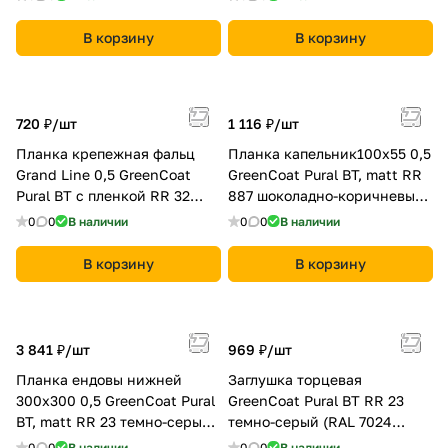
(RAL 8017 шоколад)
хромовая зелень)
В корзину
В корзину
720 ₽/
шт
1 116 ₽/
шт
Планка крепежная фальц
Планка капельник100х55 0,5
Grand Line 0,5 GreenCoat
GreenCoat Pural BT, matt RR
Pural BT с пленкой RR 32
887 шоколадно-коричневый
темно-коричневый (RAL
(8017)
0
0
В наличии
0
0
В наличии
8019 серо-коричневый)
В корзину
В корзину
3 841 ₽/
шт
969 ₽/
шт
Планка ендовы нижней
Заглушка торцевая
300х300 0,5 GreenCoat Pural
GreenCoat Pural BT RR 23
BT, matt RR 23 темно-серый
темно-серый (RAL 7024
(RAL 7024 мокрый асфальт)
мокрый асфальт)
0
0
В наличии
0
0
В наличии