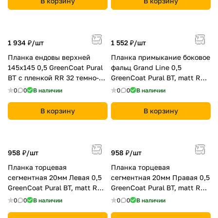
В корзину
В корзину
1 934 ₽/
шт
1 552 ₽/
шт
Планка ендовы верхней
Планка примыкание боковое
145х145 0,5 GreenCoat Pural
фальц Grand Line 0,5
BT с пленкой RR 32 темно-
GreenCoat Pural BT, matt RR
коричневый (RAL 8019 серо-
23 темно-серый (RAL 7024
0
0
В наличии
0
0
В наличии
коричневый)
мокрый асфальт)
В корзину
В корзину
958 ₽/
шт
958 ₽/
шт
Планка торцевая
Планка торцевая
сегментная 20мм Левая 0,5
сегментная 20мм Правая 0,5
GreenCoat Pural BT, matt RR
GreenCoat Pural BT, matt RR
887 шоколадно-коричневый
887 шоколадно-коричневый
0
0
В наличии
0
0
В наличии
(RAL 8017 шоколад)
(RAL 8017 шоколад)