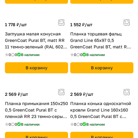
1 778 ₽/
шт
1 552 ₽/
шт
Заглушка малая конусная
Планка торцевая фальц
GreenCoat Pural BT, matt RR
Grand Line 65х97 0,5
11 темно-зеленый (RAL 6020
GreenCoat Pural BT, matt RR
хромовая зелень)
33 черный (RAL 9005
0
0
В наличии
0
0
В наличии
черный)
В корзину
В корзину
2 569 ₽/
шт
2 569 ₽/
шт
Планка примыкания 150х250
Планка конька односкатной
0,5 GreenCoat Pural BT с
кровли Grand Line 160x160
пленкой RR 23 темно-серый
0,5 GreenCoat Pural BT с
(RAL 7024 мокрый асфальт)
пленкой RR 887 шоколадно-
0
0
В наличии
0
0
В наличии
коричневый (RAL 8017
шоколад)
В корзину
В корзину