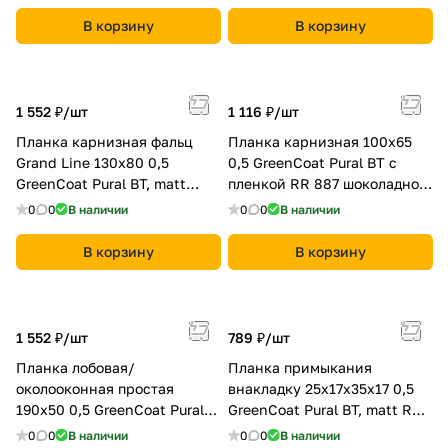
хромовая зелень)
В корзину
В корзину
1 552 ₽/
шт
1 116 ₽/
шт
Планка карнизная фальц
Планка карнизная 100х65
Grand Line 130х80 0,5
0,5 GreenCoat Pural BT с
GreenCoat Pural BT, matt
пленкой RR 887 шоколадно-
RR2Н3 (RAL 7016
коричневый (RAL 8017
0
0
В наличии
0
0
В наличии
антрацитово-серый)
шоколад)
В корзину
В корзину
1 552 ₽/
шт
789 ₽/
шт
Планка лобовая/
Планка примыкания
околооконная простая
внакладку 25х17х35х17 0,5
190х50 0,5 GreenCoat Pural
GreenCoat Pural BT, matt RR
BT с пленкой RR 32 темно-
29 красный (RAL 3009
0
0
В наличии
0
0
В наличии