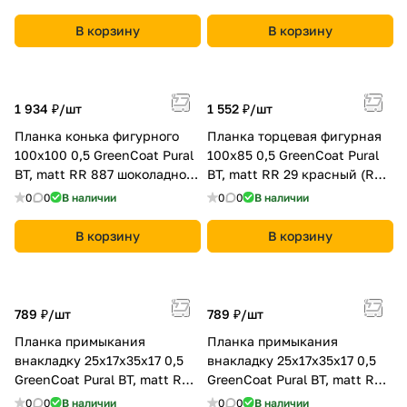
В корзину
В корзину
1 934 ₽/
шт
1 552 ₽/
шт
Планка конька фигурного
Планка торцевая фигурная
100x100 0,5 GreenCoat Pural
100х85 0,5 GreenCoat Pural
BT, matt RR 887 шоколадно-
BT, matt RR 29 красный (RAL
коричневый (RAL 8017
3009 оксидно-красный)
0
0
В наличии
0
0
В наличии
шоколад)
В корзину
В корзину
789 ₽/
шт
789 ₽/
шт
Планка примыкания
Планка примыкания
внакладку 25х17х35х17 0,5
внакладку 25х17х35х17 0,5
GreenCoat Pural BT, matt RR
GreenCoat Pural BT, matt RR
887 шоколадно-коричневый
11 темно-зеленый (RAL 6020
0
0
В наличии
0
0
В наличии