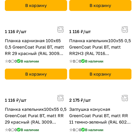
В корзину
В корзину
1 116 ₽/
шт
1 116 ₽/
шт
Планка карнизная 100х65
Планка капельник100х55 0,5
0,5 GreenCoat Pural BT, matt
GreenCoat Pural BT, matt
RR 29 красный (RAL 3009
RR2Н3 (RAL 7016
оксидно-красный)
антрацитово-серый)
0
0
В наличии
0
0
В наличии
В корзину
В корзину
1 116 ₽/
шт
2 175 ₽/
шт
Планка капельник100х55 0,5
Заглушка конусная
GreenCoat Pural BT, matt RR
GreenCoat Pural BT, matt RR
29 красный (RAL 3009
11 темно-зеленый (RAL 6020
оксидно-красный)
хромовая зелень)
0
0
В наличии
0
0
В наличии