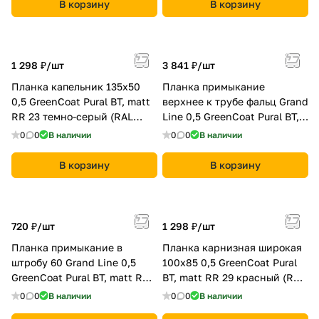
В корзину
В корзину
1 298 ₽/
шт
3 841 ₽/
шт
Планка капельник 135х50
Планка примыкание
0,5 GreenCoat Pural BT, matt
верхнее к трубе фальц Grand
RR 23 темно-серый (RAL
Line 0,5 GreenCoat Pural BT,
7024 мокрый асфальт)
RR2Н3 (7016 серый
0
0
В наличии
0
0
В наличии
антрацит)
В корзину
В корзину
720 ₽/
шт
1 298 ₽/
шт
Планка примыкание в
Планка карнизная широкая
штробу 60 Grand Line 0,5
100х85 0,5 GreenCoat Pural
GreenCoat Pural BT, matt RR
BT, matt RR 29 красный (RAL
11 темно-зеленый (RAL 6020
3009 оксидно-красный)
0
0
В наличии
0
0
В наличии
хромовая зелень)