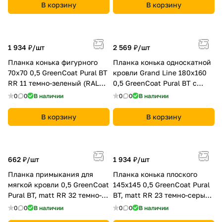
В корзину
В корзину
1 934 ₽/
шт
2 569 ₽/
шт
Планка конька фигурного
Планка конька односкатной
70x70 0,5 GreenCoat Pural BT
кровли Grand Line 180x160
RR 11 темно-зеленый (RAL
0,5 GreenCoat Pural BT с
6020 хромовая зелень)
пленкой RR 23 темно-серый
0
0
В наличии
0
0
В наличии
(RAL 7024 мокрый асфальт)
В корзину
В корзину
662 ₽/
шт
1 934 ₽/
шт
Планка примыкания для
Планка конька плоского
мягкой кровли 0,5 GreenCoat
145х145 0,5 GreenCoat Pural
Pural BT, matt RR 32 темно-
BT, matt RR 23 темно-серый
коричневый (RAL 8019 серо-
(RAL 7024 мокрый асфальт)
0
0
В наличии
0
0
В наличии
коричневый)