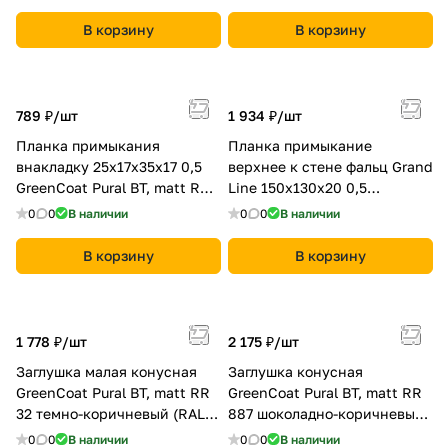
коричневый (8019)
оксидно-красный)
В корзину
В корзину
789 ₽/
шт
1 934 ₽/
шт
Планка примыкания
Планка примыкание
внакладку 25х17х35х17 0,5
верхнее к стене фальц Grand
GreenCoat Pural BT, matt RR
Line 150х130х20 0,5
21 светло-серый
GreenCoat Pural BT RR 11
0
0
В наличии
0
0
В наличии
темно-зеленый (RAL 6020
хромовая зелень)
В корзину
В корзину
1 778 ₽/
шт
2 175 ₽/
шт
Заглушка малая конусная
Заглушка конусная
GreenCoat Pural BT, matt RR
GreenCoat Pural BT, matt RR
32 темно-коричневый (RAL
887 шоколадно-коричневый
8019 серо-коричневый)
(RAL8017 шоколад)
0
0
В наличии
0
0
В наличии