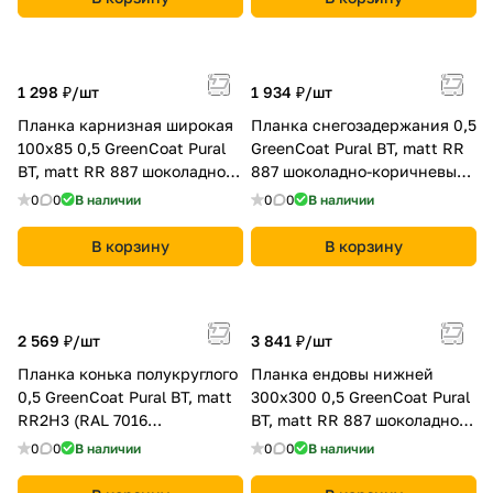
1 298 ₽/
шт
1 934 ₽/
шт
Планка карнизная широкая
Планка снегозадержания 0,5
100х85 0,5 GreenCoat Pural
GreenCoat Pural BT, matt RR
BT, matt RR 887 шоколадно-
887 шоколадно-коричневый
коричневый (RAL 8017
(RAL 8017 шоколад)
0
0
В наличии
0
0
В наличии
шоколад)
В корзину
В корзину
2 569 ₽/
шт
3 841 ₽/
шт
Планка конька полукруглого
Планка ендовы нижней
0,5 GreenCoat Pural BT, matt
300х300 0,5 GreenCoat Pural
RR2Н3 (RAL 7016
BT, matt RR 887 шоколадно-
антрацитово-серый)
коричневый (RAL 8017
0
0
В наличии
0
0
В наличии
шоколад)