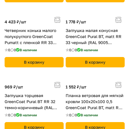
4 423 ₽/
шт
1 778 ₽/
шт
Четверник конька малого
Заглушка малая конусная
полукруглого GreenСoat
GreenCoat Pural BT, matt RR
Pumatt с пленкой RR 33
33 черный (RAL 9005
черный (RAL 9005 черный)
черный)
0
0
В наличии
0
0
В наличии
В корзину
В корзину
969 ₽/
шт
1 552 ₽/
шт
Заглушка торцевая
Планка ветровая для мягкой
GreenCoat Pural BT RR 32
кровли 100х20х100 0,5
темно-коричневый (RAL
GreenCoat Pural BT, matt RR
8019 серо-коричневый)
32 темно-коричневый (RAL
0
0
В наличии
0
0
В наличии
8019 серо-коричневый)
В корзину
В корзину