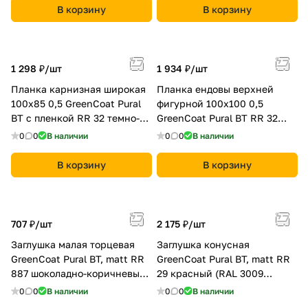
В корзину
В корзину
1 298 ₽/
шт
1 934 ₽/
шт
Планка карнизная широкая
Планка ендовы верхней
100х85 0,5 GreenCoat Pural
фигурной 100x100 0,5
BT с пленкой RR 32 темно-
GreenCoat Pural BT RR 32
коричневый (RAL 8019 серо-
темно-коричневый (RAL
0
0
В наличии
0
0
В наличии
коричневый)
8019 серо-коричневый)
В корзину
В корзину
707 ₽/
шт
2 175 ₽/
шт
Заглушка малая торцевая
Заглушка конусная
GreenCoat Pural BT, matt RR
GreenCoat Pural BT, matt RR
887 шоколадно-коричневый
29 красный (RAL 3009
(RAL 8017 шоколад)
оксидно-красный)
0
0
В наличии
0
0
В наличии