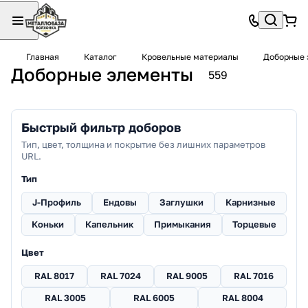
Главная
Каталог
Кровельные материалы
Доборные 
Доборные элементы
559
Быстрый фильтр доборов
Тип, цвет, толщина и покрытие без лишних параметров
URL.
Тип
J-Профиль
Ендовы
Заглушки
Карнизные
Коньки
Капельник
Примыкания
Торцевые
Цвет
RAL 8017
RAL 7024
RAL 9005
RAL 7016
RAL 3005
RAL 6005
RAL 8004