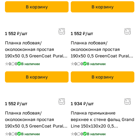
В корзину
В корзину
1 552 ₽/
шт
1 552 ₽/
шт
Планка лобовая/
Планка лобовая/
околооконная простая
околооконная простая
190х50 0,5 GreenCoat Pural
190х50 0,5 GreenCoat Pural
BT, matt RR 29 красный (RAL
BT с пленкой RR 887
0
0
В наличии
0
0
В наличии
3009 оксидно-красный)
шоколадно-коричневый (RAL
8017 шоколад)
В корзину
В корзину
1 552 ₽/
шт
1 934 ₽/
шт
Планка лобовая/
Планка примыкание
околооконная простая
верхнее к стене фальц Grand
190х50 0,5 GreenCoat Pural
Line 150х130х20 0,5
BT с пленкой RR 32 темно-
GreenCoat Pural BT RR 11
0
0
В наличии
0
0
В наличии
коричневый (8019)
темно-зеленый (RAL 6020