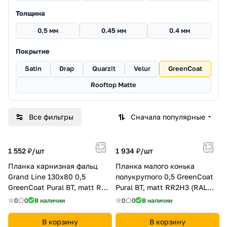
Толщина
0.5 мм
0.45 мм
0.4 мм
Покрытие
Satin
Drap
Quarzit
Velur
GreenCoat
Rooftop Matte
Все фильтры
Сначала популярные
1 552 ₽/
шт
1 934 ₽/
шт
Планка карнизная фальц
Планка малого конька
Grand Line 130х80 0,5
полукруглого 0,5 GreenCoat
GreenCoat Pural BT, matt RR
Pural BT, matt RR2Н3 (RAL
887 шоколадно-коричневый
7016 антрацитово-серый)
0
0
В наличии
0
0
В наличии
(RAL 8017 шоколад)
В корзину
В корзину