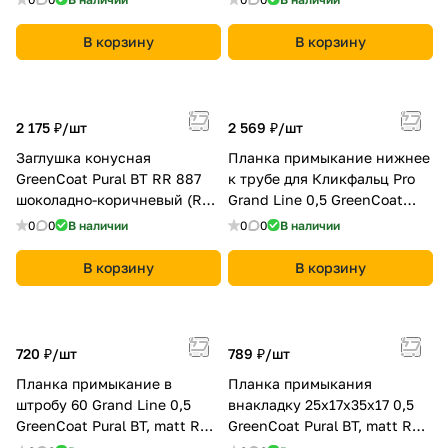
В корзину
В корзину
2 175 ₽/
шт
2 569 ₽/
шт
Заглушка конусная
Планка примыкание нижнее
GreenCoat Pural BT RR 887
к трубе для Кликфальц Pro
шоколадно-коричневый (RAL
Grand Line 0,5 GreenCoat
8017 шоколад)
Pural BT, matt RR2Н3 (RAL
0
0
В наличии
0
0
В наличии
7016 антрацитово-серый)
В корзину
В корзину
720 ₽/
шт
789 ₽/
шт
Планка примыкание в
Планка примыкания
штробу 60 Grand Line 0,5
внакладку 25х17х35х17 0,5
GreenCoat Pural BT, matt RR
GreenCoat Pural BT, matt RR
23 темно-серый (RAL 7024
32 темно-коричневый (RAL