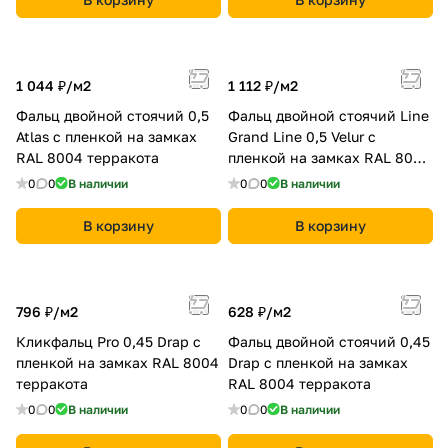
1 044 ₽/
м2
1 112 ₽/
м2
Фальц двойной стоячий 0,5
Фальц двойной стоячий Line
Atlas с пленкой на замках
Grand Line 0,5 Velur с
RAL 8004 терракота
пленкой на замках RAL 8004
терракота
0
0
В наличии
0
0
В наличии
В корзину
В корзину
796 ₽/
м2
628 ₽/
м2
Кликфальц Pro 0,45 Drap с
Фальц двойной стоячий 0,45
пленкой на замках RAL 8004
Drap с пленкой на замках
терракота
RAL 8004 терракота
0
0
В наличии
0
0
В наличии