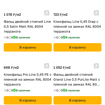
1 078 ₽/
м2
723 ₽/
м2
Фальц двойной стоячий Line
Кликфальц Line 0,45 Drap с
0,5 Satin Мatt RAL 8004
пленкой на замках RAL 8004
терракота
терракота
0
0
В наличии
0
0
В наличии
В корзину
В корзину
698 ₽/
м2
1 052 ₽/
м2
Кликфальц Pro Line 0,45 PE с
Фальц двойной стоячий
пленкой на замках RAL 8004
Grand Line 0,5 PurLite Мatt с
терракота
пленкой на замках RAL 8004
терракота
0
0
В наличии
0
0
В наличии
В корзину
В корзину