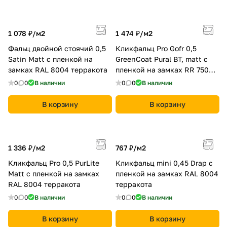
1 078 ₽/
м2
1 474 ₽/
м2
Фальц двойной стоячий 0,5
Кликфальц Pro Gofr 0,5
Satin Мatt с пленкой на
GreenCoat Pural BT, matt с
замках RAL 8004 терракота
пленкой на замках RR 750
кирпично-красный (RAL
0
0
В наличии
0
0
В наличии
8004 терракота)
В корзину
В корзину
1 336 ₽/
м2
767 ₽/
м2
Кликфальц Pro 0,5 PurLite
Кликфальц mini 0,45 Drap с
Matt с пленкой на замках
пленкой на замках RAL 8004
RAL 8004 терракота
терракота
0
0
В наличии
0
0
В наличии
В корзину
В корзину