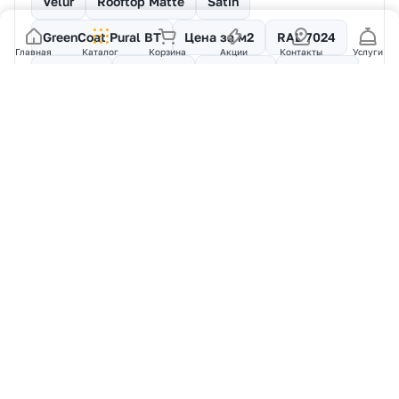
Velur
Rooftop Matte
Satin
GreenCoat Pural BT
Цена за м2
RAL 7024
Главная
Каталог
Корзина
Акции
Контакты
Услуги
RAL 8017
RAL 9005
RAL 7016
RAL 6005
RAL 3005
RAL 8004
RAL 3009
RAL 9003
RAL 7004
RAL 6020
RAL 3011
RAL 9006
RAL 5005
RAL 8019
RAL 1015
RAL 1014
RAL 2004
RAL 3003
RAL 5021
RAL 6002
RAL 7005
RAL 5002
RAL 7040
RAL 1018
RAL 6019
RAL 7042
Вопросы и ответы