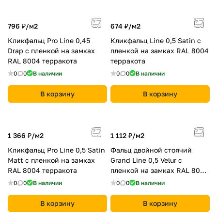
796 ₽/
м2
674 ₽/
м2
Кликфальц Pro Line 0,45
Кликфальц Line 0,5 Satin с
Drap с пленкой на замках
пленкой на замках RAL 8004
RAL 8004 терракота
терракота
0
0
В наличии
0
0
В наличии
В корзину
В корзину
1 366 ₽/
м2
1 112 ₽/
м2
Кликфальц Pro Line 0,5 Satin
Фальц двойной стоячий
Мatt с пленкой на замках
Grand Line 0,5 Velur с
RAL 8004 терракота
пленкой на замках RAL 8004
терракота
0
0
В наличии
0
0
В наличии
В корзину
В корзину