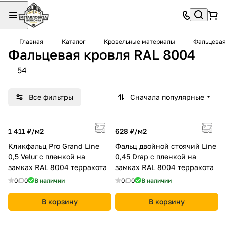
Главная
Каталог
Кровельные материалы
Фальцевая
Фальцевая кровля RAL 8004
54
Все фильтры
Сначала популярные
1 411 ₽/
м2
628 ₽/
м2
Кликфальц Pro Grand Line
Фальц двойной стоячий Line
0,5 Velur с пленкой на
0,45 Drap с пленкой на
замках RAL 8004 терракота
замках RAL 8004 терракота
0
0
В наличии
0
0
В наличии
В корзину
В корзину